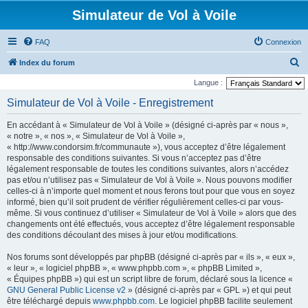
Simulateur de Vol à Voile
FAQ
Connexion
R
Index du forum
e
Langue :
c
Simulateur de Vol à Voile - Enregistrement
h
En accédant à « Simulateur de Vol à Voile » (désigné ci-après par « nous »,
e
« notre », « nos », « Simulateur de Vol à Voile »,
r
« http://www.condorsim.fr/communaute »), vous acceptez d’être légalement
responsable des conditions suivantes. Si vous n’acceptez pas d’être
c
légalement responsable de toutes les conditions suivantes, alors n’accédez
h
pas et/ou n’utilisez pas « Simulateur de Vol à Voile ». Nous pouvons modifier
celles-ci à n’importe quel moment et nous ferons tout pour que vous en soyez
e
informé, bien qu’il soit prudent de vérifier régulièrement celles-ci par vous-
r
même. Si vous continuez d’utiliser « Simulateur de Vol à Voile » alors que des
changements ont été effectués, vous acceptez d’être légalement responsable
des conditions découlant des mises à jour et/ou modifications.
Nos forums sont développés par phpBB (désigné ci-après par « ils », « eux »,
« leur », « logiciel phpBB », « www.phpbb.com », « phpBB Limited »,
« Équipes phpBB ») qui est un script libre de forum, déclaré sous la licence «
GNU General Public License v2
» (désigné ci-après par « GPL ») et qui peut
être téléchargé depuis
www.phpbb.com
. Le logiciel phpBB facilite seulement