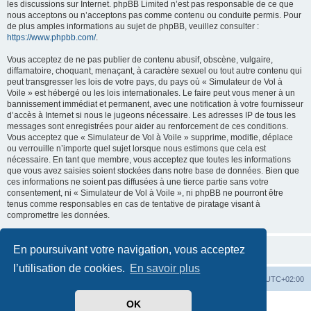
les discussions sur Internet. phpBB Limited n’est pas responsable de ce que
nous acceptons ou n’acceptons pas comme contenu ou conduite permis. Pour
de plus amples informations au sujet de phpBB, veuillez consulter :
https://www.phpbb.com/
.
Vous acceptez de ne pas publier de contenu abusif, obscène, vulgaire,
diffamatoire, choquant, menaçant, à caractère sexuel ou tout autre contenu qui
peut transgresser les lois de votre pays, du pays où « Simulateur de Vol à
Voile » est hébergé ou les lois internationales. Le faire peut vous mener à un
bannissement immédiat et permanent, avec une notification à votre fournisseur
d’accès à Internet si nous le jugeons nécessaire. Les adresses IP de tous les
messages sont enregistrées pour aider au renforcement de ces conditions.
Vous acceptez que « Simulateur de Vol à Voile » supprime, modifie, déplace
ou verrouille n’importe quel sujet lorsque nous estimons que cela est
nécessaire. En tant que membre, vous acceptez que toutes les informations
que vous avez saisies soient stockées dans notre base de données. Bien que
ces informations ne soient pas diffusées à une tierce partie sans votre
consentement, ni « Simulateur de Vol à Voile », ni phpBB ne pourront être
tenus comme responsables en cas de tentative de piratage visant à
compromettre les données.
En poursuivant votre navigation, vous acceptez
l’utilisation de cookies.
En savoir plus
Index du forum
Supprimer les cookies
Heures au format
UTC+02:00
OK
Développé par
phpBB
® Forum Software © phpBB Limited