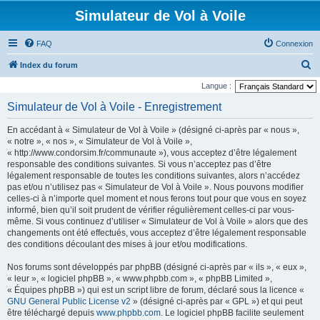
Simulateur de Vol à Voile
FAQ
Connexion
R
Index du forum
e
Langue :
c
Simulateur de Vol à Voile - Enregistrement
h
En accédant à « Simulateur de Vol à Voile » (désigné ci-après par « nous »,
e
« notre », « nos », « Simulateur de Vol à Voile »,
r
« http://www.condorsim.fr/communaute »), vous acceptez d’être légalement
responsable des conditions suivantes. Si vous n’acceptez pas d’être
c
légalement responsable de toutes les conditions suivantes, alors n’accédez
h
pas et/ou n’utilisez pas « Simulateur de Vol à Voile ». Nous pouvons modifier
celles-ci à n’importe quel moment et nous ferons tout pour que vous en soyez
e
informé, bien qu’il soit prudent de vérifier régulièrement celles-ci par vous-
r
même. Si vous continuez d’utiliser « Simulateur de Vol à Voile » alors que des
changements ont été effectués, vous acceptez d’être légalement responsable
des conditions découlant des mises à jour et/ou modifications.
Nos forums sont développés par phpBB (désigné ci-après par « ils », « eux »,
« leur », « logiciel phpBB », « www.phpbb.com », « phpBB Limited »,
« Équipes phpBB ») qui est un script libre de forum, déclaré sous la licence «
GNU General Public License v2
» (désigné ci-après par « GPL ») et qui peut
être téléchargé depuis
www.phpbb.com
. Le logiciel phpBB facilite seulement