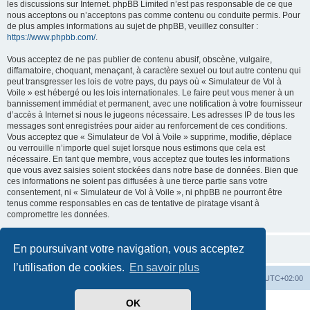
les discussions sur Internet. phpBB Limited n’est pas responsable de ce que
nous acceptons ou n’acceptons pas comme contenu ou conduite permis. Pour
de plus amples informations au sujet de phpBB, veuillez consulter :
https://www.phpbb.com/
.
Vous acceptez de ne pas publier de contenu abusif, obscène, vulgaire,
diffamatoire, choquant, menaçant, à caractère sexuel ou tout autre contenu qui
peut transgresser les lois de votre pays, du pays où « Simulateur de Vol à
Voile » est hébergé ou les lois internationales. Le faire peut vous mener à un
bannissement immédiat et permanent, avec une notification à votre fournisseur
d’accès à Internet si nous le jugeons nécessaire. Les adresses IP de tous les
messages sont enregistrées pour aider au renforcement de ces conditions.
Vous acceptez que « Simulateur de Vol à Voile » supprime, modifie, déplace
ou verrouille n’importe quel sujet lorsque nous estimons que cela est
nécessaire. En tant que membre, vous acceptez que toutes les informations
que vous avez saisies soient stockées dans notre base de données. Bien que
ces informations ne soient pas diffusées à une tierce partie sans votre
consentement, ni « Simulateur de Vol à Voile », ni phpBB ne pourront être
tenus comme responsables en cas de tentative de piratage visant à
compromettre les données.
En poursuivant votre navigation, vous acceptez
l’utilisation de cookies.
En savoir plus
Index du forum
Supprimer les cookies
Heures au format
UTC+02:00
OK
Développé par
phpBB
® Forum Software © phpBB Limited