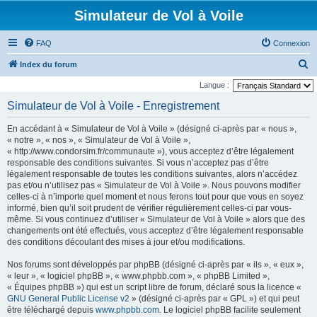
Simulateur de Vol à Voile
FAQ
Connexion
R
Index du forum
e
Langue :
c
Simulateur de Vol à Voile - Enregistrement
h
En accédant à « Simulateur de Vol à Voile » (désigné ci-après par « nous »,
e
« notre », « nos », « Simulateur de Vol à Voile »,
r
« http://www.condorsim.fr/communaute »), vous acceptez d’être légalement
responsable des conditions suivantes. Si vous n’acceptez pas d’être
c
légalement responsable de toutes les conditions suivantes, alors n’accédez
h
pas et/ou n’utilisez pas « Simulateur de Vol à Voile ». Nous pouvons modifier
celles-ci à n’importe quel moment et nous ferons tout pour que vous en soyez
e
informé, bien qu’il soit prudent de vérifier régulièrement celles-ci par vous-
r
même. Si vous continuez d’utiliser « Simulateur de Vol à Voile » alors que des
changements ont été effectués, vous acceptez d’être légalement responsable
des conditions découlant des mises à jour et/ou modifications.
Nos forums sont développés par phpBB (désigné ci-après par « ils », « eux »,
« leur », « logiciel phpBB », « www.phpbb.com », « phpBB Limited »,
« Équipes phpBB ») qui est un script libre de forum, déclaré sous la licence «
GNU General Public License v2
» (désigné ci-après par « GPL ») et qui peut
être téléchargé depuis
www.phpbb.com
. Le logiciel phpBB facilite seulement