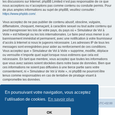
les discussions sur Internet. phpBB Limited n’est pas responsable de ce que
nous acceptons ou n’acceptons pas comme contenu ou conduite permis. Pour
de plus amples informations au sujet de phpBB, veuillez consulter :
https://www.phpbb.com/
.
Vous acceptez de ne pas publier de contenu abusif, obscène, vulgaire,
diffamatoire, choquant, menaçant, à caractère sexuel ou tout autre contenu qui
peut transgresser les lois de votre pays, du pays où « Simulateur de Vol à
Voile » est hébergé ou les lois internationales. Le faire peut vous mener à un
bannissement immédiat et permanent, avec une notification à votre fournisseur
d’accès à Internet si nous le jugeons nécessaire. Les adresses IP de tous les
messages sont enregistrées pour aider au renforcement de ces conditions.
Vous acceptez que « Simulateur de Vol à Voile » supprime, modifie, déplace
ou verrouille n’importe quel sujet lorsque nous estimons que cela est
nécessaire. En tant que membre, vous acceptez que toutes les informations
que vous avez saisies soient stockées dans notre base de données. Bien que
ces informations ne soient pas diffusées à une tierce partie sans votre
consentement, ni « Simulateur de Vol à Voile », ni phpBB ne pourront être
tenus comme responsables en cas de tentative de piratage visant à
compromettre les données.
En poursuivant votre navigation, vous acceptez
l’utilisation de cookies.
En savoir plus
Index du forum
Supprimer les cookies
Heures au format
UTC+02:00
OK
Développé par
phpBB
® Forum Software © phpBB Limited