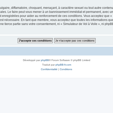
lgaire, diffamatoire, choquant, menaçant, à caractère sexuel ou tout autre contenu 
onales. Le faire peut vous mener à un bannissement immédiat et permanent, avec une 
 enregistrées pour aider au renforcement de ces conditions. Vous acceptez que « 
 est nécessaire. En tant que membre, vous acceptez que toutes les informations qu
une tierce partie sans votre consentement, ni « Simulateur de Vol à Voile », ni ph
Développé par
phpBB
® Forum Software © phpBB Limited
Traduit par
phpBB-fr.com
Confidentialité
|
Conditions