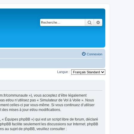
Rechercher
Recherche avancé
Connexion
Langue :
rsim.fr/communaute »), vous acceptez d’être légalement
s et/ou n’utilisez pas « Simulateur de Vol à Voile ». Nous
ement celles-ci par vous-même. Si vous continuez d’utiliser
 des mises à jour et/ou modifications.
 « Équipes phpBB ») qui est un script libre de forum, déclaré
l phpBB facilite seulement les discussions sur Internet. phpBB
 au sujet de phpBB, veuillez consulter :