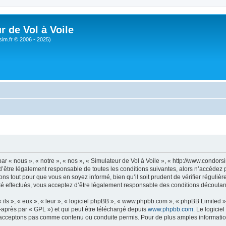
r de Vol à Voile
sim.fr © 2006 - 2025)
ar « nous », « notre », « nos », « Simulateur de Vol à Voile », « http://www.condo
’être légalement responsable de toutes les conditions suivantes, alors n’accédez pa
ns tout pour que vous en soyez informé, bien qu’il soit prudent de vérifier régulièr
é effectués, vous acceptez d’être légalement responsable des conditions découlant
ls », « eux », « leur », « logiciel phpBB », « www.phpbb.com », « phpBB Limited »,
-après par « GPL ») et qui peut être téléchargé depuis
www.phpbb.com
. Le logicie
acceptons pas comme contenu ou conduite permis. Pour de plus amples informations