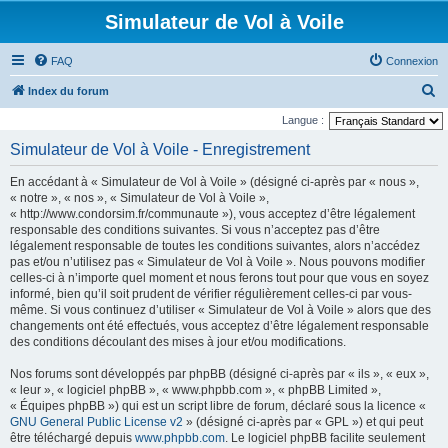
Simulateur de Vol à Voile
FAQ
Connexion
R
Index du forum
e
Langue :
c
Simulateur de Vol à Voile - Enregistrement
h
En accédant à « Simulateur de Vol à Voile » (désigné ci-après par « nous »,
e
« notre », « nos », « Simulateur de Vol à Voile »,
r
« http://www.condorsim.fr/communaute »), vous acceptez d’être légalement
responsable des conditions suivantes. Si vous n’acceptez pas d’être
c
légalement responsable de toutes les conditions suivantes, alors n’accédez
h
pas et/ou n’utilisez pas « Simulateur de Vol à Voile ». Nous pouvons modifier
celles-ci à n’importe quel moment et nous ferons tout pour que vous en soyez
e
informé, bien qu’il soit prudent de vérifier régulièrement celles-ci par vous-
r
même. Si vous continuez d’utiliser « Simulateur de Vol à Voile » alors que des
changements ont été effectués, vous acceptez d’être légalement responsable
des conditions découlant des mises à jour et/ou modifications.
Nos forums sont développés par phpBB (désigné ci-après par « ils », « eux »,
« leur », « logiciel phpBB », « www.phpbb.com », « phpBB Limited »,
« Équipes phpBB ») qui est un script libre de forum, déclaré sous la licence «
GNU General Public License v2
» (désigné ci-après par « GPL ») et qui peut
être téléchargé depuis
www.phpbb.com
. Le logiciel phpBB facilite seulement