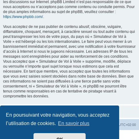
les discussions sur Internet. phpBB Limited n’est pas responsable de ce que
nous acceptons ou n’acceptons pas comme contenu ou conduite permis. Pour
de plus amples informations au sujet de phpBB, veuillez consulter :
https://www.phpbb.com/
.
Vous acceptez de ne pas publier de contenu abusif, obscène, vulgaire,
diffamatoire, choquant, menaçant, à caractère sexuel ou tout autre contenu qui
peut transgresser les lois de votre pays, du pays où « Simulateur de Vol à
Voile » est hébergé ou les lois internationales. Le faire peut vous mener à un
bannissement immédiat et permanent, avec une notification à votre fournisseur
d’accès à Internet si nous le jugeons nécessaire. Les adresses IP de tous les
messages sont enregistrées pour aider au renforcement de ces conditions.
Vous acceptez que « Simulateur de Vol à Voile » supprime, modifie, déplace
ou verrouille n’importe quel sujet lorsque nous estimons que cela est
nécessaire. En tant que membre, vous acceptez que toutes les informations
que vous avez saisies soient stockées dans notre base de données. Bien que
ces informations ne soient pas diffusées à une tierce partie sans votre
consentement, ni « Simulateur de Vol à Voile », ni phpBB ne pourront être
tenus comme responsables en cas de tentative de piratage visant à
compromettre les données.
En poursuivant votre navigation, vous acceptez
l’utilisation de cookies.
En savoir plus
Index du forum
Supprimer les cookies
Heures au format
UTC+02:00
Développé par
phpBB
® Forum Software © phpBB Limited