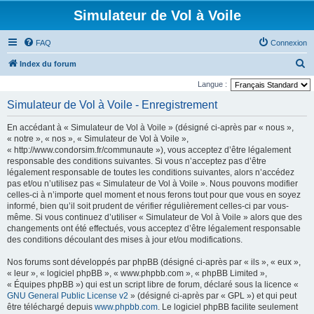
Simulateur de Vol à Voile
FAQ
Connexion
R
Index du forum
e
Langue :
c
Simulateur de Vol à Voile - Enregistrement
h
En accédant à « Simulateur de Vol à Voile » (désigné ci-après par « nous »,
e
« notre », « nos », « Simulateur de Vol à Voile »,
r
« http://www.condorsim.fr/communaute »), vous acceptez d’être légalement
responsable des conditions suivantes. Si vous n’acceptez pas d’être
c
légalement responsable de toutes les conditions suivantes, alors n’accédez
h
pas et/ou n’utilisez pas « Simulateur de Vol à Voile ». Nous pouvons modifier
celles-ci à n’importe quel moment et nous ferons tout pour que vous en soyez
e
informé, bien qu’il soit prudent de vérifier régulièrement celles-ci par vous-
r
même. Si vous continuez d’utiliser « Simulateur de Vol à Voile » alors que des
changements ont été effectués, vous acceptez d’être légalement responsable
des conditions découlant des mises à jour et/ou modifications.
Nos forums sont développés par phpBB (désigné ci-après par « ils », « eux »,
« leur », « logiciel phpBB », « www.phpbb.com », « phpBB Limited »,
« Équipes phpBB ») qui est un script libre de forum, déclaré sous la licence «
GNU General Public License v2
» (désigné ci-après par « GPL ») et qui peut
être téléchargé depuis
www.phpbb.com
. Le logiciel phpBB facilite seulement