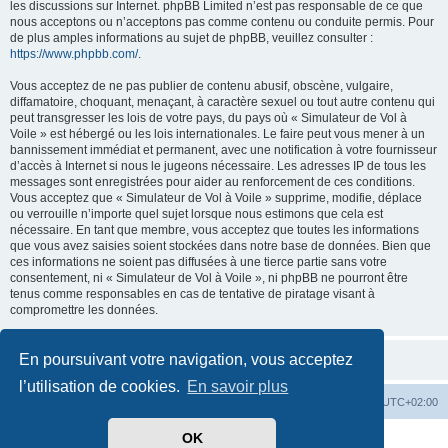
les discussions sur Internet. phpBB Limited n’est pas responsable de ce que
nous acceptons ou n’acceptons pas comme contenu ou conduite permis. Pour
de plus amples informations au sujet de phpBB, veuillez consulter :
https://www.phpbb.com/
.
Vous acceptez de ne pas publier de contenu abusif, obscène, vulgaire,
diffamatoire, choquant, menaçant, à caractère sexuel ou tout autre contenu qui
peut transgresser les lois de votre pays, du pays où « Simulateur de Vol à
Voile » est hébergé ou les lois internationales. Le faire peut vous mener à un
bannissement immédiat et permanent, avec une notification à votre fournisseur
d’accès à Internet si nous le jugeons nécessaire. Les adresses IP de tous les
messages sont enregistrées pour aider au renforcement de ces conditions.
Vous acceptez que « Simulateur de Vol à Voile » supprime, modifie, déplace
ou verrouille n’importe quel sujet lorsque nous estimons que cela est
nécessaire. En tant que membre, vous acceptez que toutes les informations
que vous avez saisies soient stockées dans notre base de données. Bien que
ces informations ne soient pas diffusées à une tierce partie sans votre
consentement, ni « Simulateur de Vol à Voile », ni phpBB ne pourront être
tenus comme responsables en cas de tentative de piratage visant à
compromettre les données.
En poursuivant votre navigation, vous acceptez
l’utilisation de cookies.
En savoir plus
Index du forum
Supprimer les cookies
Heures au format
UTC+02:00
OK
Développé par
phpBB
® Forum Software © phpBB Limited