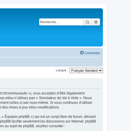
Rechercher
Recherche avancé
Connexion
Langue :
rsim.fr/communaute »), vous acceptez d’être légalement
s et/ou n’utilisez pas « Simulateur de Vol à Voile ». Nous
ement celles-ci par vous-même. Si vous continuez d’utiliser
 des mises à jour et/ou modifications.
 « Équipes phpBB ») qui est un script libre de forum, déclaré
l phpBB facilite seulement les discussions sur Internet. phpBB
 au sujet de phpBB, veuillez consulter :