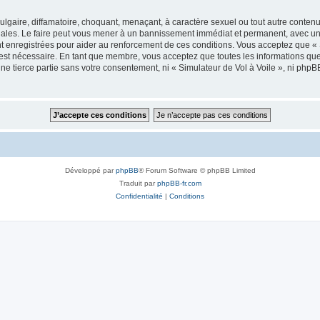
lgaire, diffamatoire, choquant, menaçant, à caractère sexuel ou tout autre contenu 
onales. Le faire peut vous mener à un bannissement immédiat et permanent, avec une 
 enregistrées pour aider au renforcement de ces conditions. Vous acceptez que « 
 est nécessaire. En tant que membre, vous acceptez que toutes les informations qu
une tierce partie sans votre consentement, ni « Simulateur de Vol à Voile », ni ph
Développé par
phpBB
® Forum Software © phpBB Limited
Traduit par
phpBB-fr.com
Confidentialité
|
Conditions