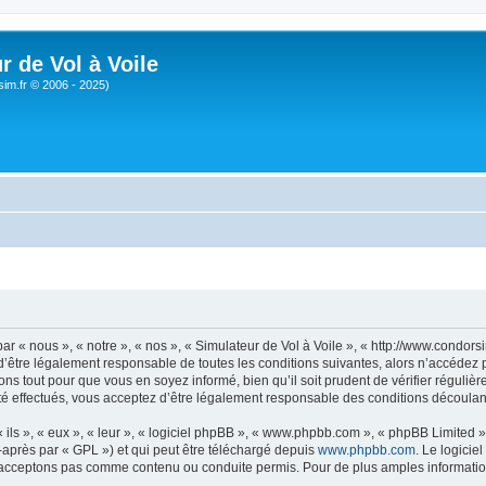
r de Vol à Voile
sim.fr © 2006 - 2025)
ar « nous », « notre », « nos », « Simulateur de Vol à Voile », « http://www.condo
’être légalement responsable de toutes les conditions suivantes, alors n’accédez pa
ns tout pour que vous en soyez informé, bien qu’il soit prudent de vérifier régulièr
é effectués, vous acceptez d’être légalement responsable des conditions découlant
ls », « eux », « leur », « logiciel phpBB », « www.phpbb.com », « phpBB Limited »,
-après par « GPL ») et qui peut être téléchargé depuis
www.phpbb.com
. Le logicie
acceptons pas comme contenu ou conduite permis. Pour de plus amples informations