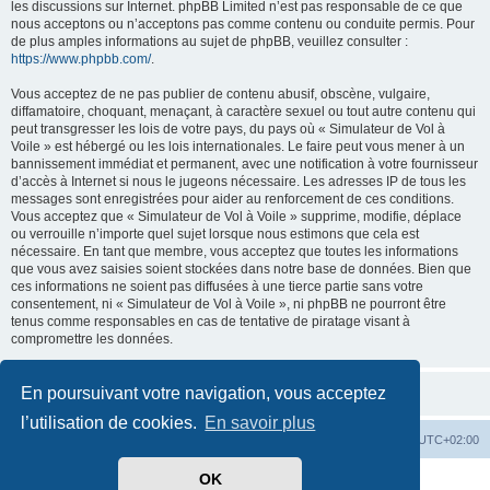
les discussions sur Internet. phpBB Limited n’est pas responsable de ce que
nous acceptons ou n’acceptons pas comme contenu ou conduite permis. Pour
de plus amples informations au sujet de phpBB, veuillez consulter :
https://www.phpbb.com/
.
Vous acceptez de ne pas publier de contenu abusif, obscène, vulgaire,
diffamatoire, choquant, menaçant, à caractère sexuel ou tout autre contenu qui
peut transgresser les lois de votre pays, du pays où « Simulateur de Vol à
Voile » est hébergé ou les lois internationales. Le faire peut vous mener à un
bannissement immédiat et permanent, avec une notification à votre fournisseur
d’accès à Internet si nous le jugeons nécessaire. Les adresses IP de tous les
messages sont enregistrées pour aider au renforcement de ces conditions.
Vous acceptez que « Simulateur de Vol à Voile » supprime, modifie, déplace
ou verrouille n’importe quel sujet lorsque nous estimons que cela est
nécessaire. En tant que membre, vous acceptez que toutes les informations
que vous avez saisies soient stockées dans notre base de données. Bien que
ces informations ne soient pas diffusées à une tierce partie sans votre
consentement, ni « Simulateur de Vol à Voile », ni phpBB ne pourront être
tenus comme responsables en cas de tentative de piratage visant à
compromettre les données.
En poursuivant votre navigation, vous acceptez
l’utilisation de cookies.
En savoir plus
Index du forum
Supprimer les cookies
Heures au format
UTC+02:00
OK
Développé par
phpBB
® Forum Software © phpBB Limited