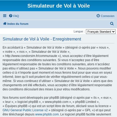
Simulateur de Vol à Voile
FAQ
Connexion
R
Index du forum
e
Langue :
c
Simulateur de Vol à Voile - Enregistrement
h
En accédant à « Simulateur de Vol à Voile » (désigné ci-après par « nous »,
e
« notre », « nos », « Simulateur de Vol à Voile »,
r
« http://www.condorsim.fr/communaute »), vous acceptez d’être légalement
responsable des conditions suivantes. Si vous n’acceptez pas d’être
c
légalement responsable de toutes les conditions suivantes, alors n’accédez
h
pas et/ou n’utilisez pas « Simulateur de Vol à Voile ». Nous pouvons modifier
celles-ci à n’importe quel moment et nous ferons tout pour que vous en soyez
e
informé, bien qu’il soit prudent de vérifier régulièrement celles-ci par vous-
r
même. Si vous continuez d’utiliser « Simulateur de Vol à Voile » alors que des
changements ont été effectués, vous acceptez d’être légalement responsable
des conditions découlant des mises à jour et/ou modifications.
Nos forums sont développés par phpBB (désigné ci-après par « ils », « eux »,
« leur », « logiciel phpBB », « www.phpbb.com », « phpBB Limited »,
« Équipes phpBB ») qui est un script libre de forum, déclaré sous la licence «
GNU General Public License v2
» (désigné ci-après par « GPL ») et qui peut
être téléchargé depuis
www.phpbb.com
. Le logiciel phpBB facilite seulement