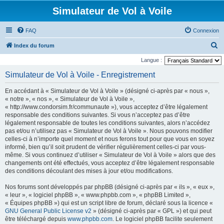
Simulateur de Vol à Voile
FAQ
Connexion
R
Index du forum
e
Langue :
c
Simulateur de Vol à Voile - Enregistrement
h
En accédant à « Simulateur de Vol à Voile » (désigné ci-après par « nous »,
e
« notre », « nos », « Simulateur de Vol à Voile »,
r
« http://www.condorsim.fr/communaute »), vous acceptez d’être légalement
responsable des conditions suivantes. Si vous n’acceptez pas d’être
c
légalement responsable de toutes les conditions suivantes, alors n’accédez
h
pas et/ou n’utilisez pas « Simulateur de Vol à Voile ». Nous pouvons modifier
celles-ci à n’importe quel moment et nous ferons tout pour que vous en soyez
e
informé, bien qu’il soit prudent de vérifier régulièrement celles-ci par vous-
r
même. Si vous continuez d’utiliser « Simulateur de Vol à Voile » alors que des
changements ont été effectués, vous acceptez d’être légalement responsable
des conditions découlant des mises à jour et/ou modifications.
Nos forums sont développés par phpBB (désigné ci-après par « ils », « eux »,
« leur », « logiciel phpBB », « www.phpbb.com », « phpBB Limited »,
« Équipes phpBB ») qui est un script libre de forum, déclaré sous la licence «
GNU General Public License v2
» (désigné ci-après par « GPL ») et qui peut
être téléchargé depuis
www.phpbb.com
. Le logiciel phpBB facilite seulement