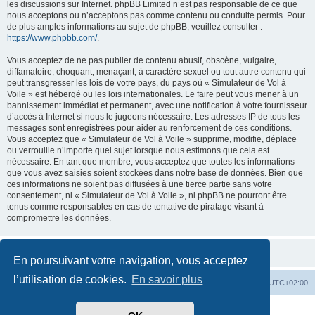
les discussions sur Internet. phpBB Limited n’est pas responsable de ce que
nous acceptons ou n’acceptons pas comme contenu ou conduite permis. Pour
de plus amples informations au sujet de phpBB, veuillez consulter :
https://www.phpbb.com/
.
Vous acceptez de ne pas publier de contenu abusif, obscène, vulgaire,
diffamatoire, choquant, menaçant, à caractère sexuel ou tout autre contenu qui
peut transgresser les lois de votre pays, du pays où « Simulateur de Vol à
Voile » est hébergé ou les lois internationales. Le faire peut vous mener à un
bannissement immédiat et permanent, avec une notification à votre fournisseur
d’accès à Internet si nous le jugeons nécessaire. Les adresses IP de tous les
messages sont enregistrées pour aider au renforcement de ces conditions.
Vous acceptez que « Simulateur de Vol à Voile » supprime, modifie, déplace
ou verrouille n’importe quel sujet lorsque nous estimons que cela est
nécessaire. En tant que membre, vous acceptez que toutes les informations
que vous avez saisies soient stockées dans notre base de données. Bien que
ces informations ne soient pas diffusées à une tierce partie sans votre
consentement, ni « Simulateur de Vol à Voile », ni phpBB ne pourront être
tenus comme responsables en cas de tentative de piratage visant à
compromettre les données.
En poursuivant votre navigation, vous acceptez
l’utilisation de cookies.
En savoir plus
Index du forum
Supprimer les cookies
Heures au format
UTC+02:00
Développé par
phpBB
® Forum Software © phpBB Limited