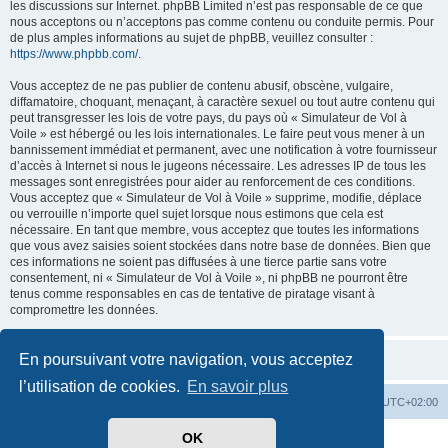
les discussions sur Internet. phpBB Limited n’est pas responsable de ce que
nous acceptons ou n’acceptons pas comme contenu ou conduite permis. Pour
de plus amples informations au sujet de phpBB, veuillez consulter :
https://www.phpbb.com/
.
Vous acceptez de ne pas publier de contenu abusif, obscène, vulgaire,
diffamatoire, choquant, menaçant, à caractère sexuel ou tout autre contenu qui
peut transgresser les lois de votre pays, du pays où « Simulateur de Vol à
Voile » est hébergé ou les lois internationales. Le faire peut vous mener à un
bannissement immédiat et permanent, avec une notification à votre fournisseur
d’accès à Internet si nous le jugeons nécessaire. Les adresses IP de tous les
messages sont enregistrées pour aider au renforcement de ces conditions.
Vous acceptez que « Simulateur de Vol à Voile » supprime, modifie, déplace
ou verrouille n’importe quel sujet lorsque nous estimons que cela est
nécessaire. En tant que membre, vous acceptez que toutes les informations
que vous avez saisies soient stockées dans notre base de données. Bien que
ces informations ne soient pas diffusées à une tierce partie sans votre
consentement, ni « Simulateur de Vol à Voile », ni phpBB ne pourront être
tenus comme responsables en cas de tentative de piratage visant à
compromettre les données.
En poursuivant votre navigation, vous acceptez
l’utilisation de cookies.
En savoir plus
Index du forum
Supprimer les cookies
Heures au format
UTC+02:00
OK
Développé par
phpBB
® Forum Software © phpBB Limited