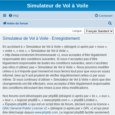
Simulateur de Vol à Voile
FAQ
Connexion
R
Index du forum
e
Langue :
c
Simulateur de Vol à Voile - Enregistrement
h
En accédant à « Simulateur de Vol à Voile » (désigné ci-après par « nous »,
e
« notre », « nos », « Simulateur de Vol à Voile »,
r
« http://www.condorsim.fr/communaute »), vous acceptez d’être légalement
responsable des conditions suivantes. Si vous n’acceptez pas d’être
c
légalement responsable de toutes les conditions suivantes, alors n’accédez
h
pas et/ou n’utilisez pas « Simulateur de Vol à Voile ». Nous pouvons modifier
celles-ci à n’importe quel moment et nous ferons tout pour que vous en soyez
e
informé, bien qu’il soit prudent de vérifier régulièrement celles-ci par vous-
r
même. Si vous continuez d’utiliser « Simulateur de Vol à Voile » alors que des
changements ont été effectués, vous acceptez d’être légalement responsable
des conditions découlant des mises à jour et/ou modifications.
Nos forums sont développés par phpBB (désigné ci-après par « ils », « eux »,
« leur », « logiciel phpBB », « www.phpbb.com », « phpBB Limited »,
« Équipes phpBB ») qui est un script libre de forum, déclaré sous la licence «
GNU General Public License v2
» (désigné ci-après par « GPL ») et qui peut
être téléchargé depuis
www.phpbb.com
. Le logiciel phpBB facilite seulement