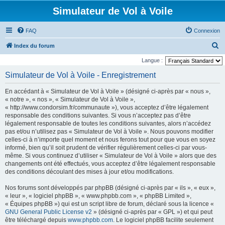
Simulateur de Vol à Voile
FAQ
Connexion
R
Index du forum
e
Langue :
c
Simulateur de Vol à Voile - Enregistrement
h
En accédant à « Simulateur de Vol à Voile » (désigné ci-après par « nous »,
e
« notre », « nos », « Simulateur de Vol à Voile »,
r
« http://www.condorsim.fr/communaute »), vous acceptez d’être légalement
responsable des conditions suivantes. Si vous n’acceptez pas d’être
c
légalement responsable de toutes les conditions suivantes, alors n’accédez
h
pas et/ou n’utilisez pas « Simulateur de Vol à Voile ». Nous pouvons modifier
celles-ci à n’importe quel moment et nous ferons tout pour que vous en soyez
e
informé, bien qu’il soit prudent de vérifier régulièrement celles-ci par vous-
r
même. Si vous continuez d’utiliser « Simulateur de Vol à Voile » alors que des
changements ont été effectués, vous acceptez d’être légalement responsable
des conditions découlant des mises à jour et/ou modifications.
Nos forums sont développés par phpBB (désigné ci-après par « ils », « eux »,
« leur », « logiciel phpBB », « www.phpbb.com », « phpBB Limited »,
« Équipes phpBB ») qui est un script libre de forum, déclaré sous la licence «
GNU General Public License v2
» (désigné ci-après par « GPL ») et qui peut
être téléchargé depuis
www.phpbb.com
. Le logiciel phpBB facilite seulement