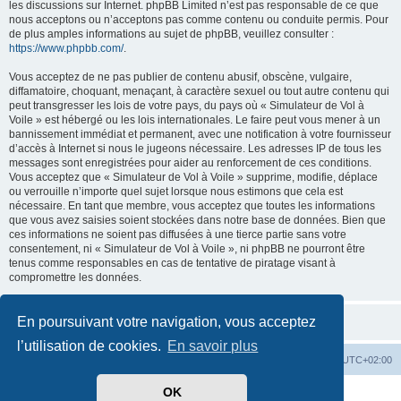
les discussions sur Internet. phpBB Limited n’est pas responsable de ce que
nous acceptons ou n’acceptons pas comme contenu ou conduite permis. Pour
de plus amples informations au sujet de phpBB, veuillez consulter :
https://www.phpbb.com/
.
Vous acceptez de ne pas publier de contenu abusif, obscène, vulgaire,
diffamatoire, choquant, menaçant, à caractère sexuel ou tout autre contenu qui
peut transgresser les lois de votre pays, du pays où « Simulateur de Vol à
Voile » est hébergé ou les lois internationales. Le faire peut vous mener à un
bannissement immédiat et permanent, avec une notification à votre fournisseur
d’accès à Internet si nous le jugeons nécessaire. Les adresses IP de tous les
messages sont enregistrées pour aider au renforcement de ces conditions.
Vous acceptez que « Simulateur de Vol à Voile » supprime, modifie, déplace
ou verrouille n’importe quel sujet lorsque nous estimons que cela est
nécessaire. En tant que membre, vous acceptez que toutes les informations
que vous avez saisies soient stockées dans notre base de données. Bien que
ces informations ne soient pas diffusées à une tierce partie sans votre
consentement, ni « Simulateur de Vol à Voile », ni phpBB ne pourront être
tenus comme responsables en cas de tentative de piratage visant à
compromettre les données.
En poursuivant votre navigation, vous acceptez
l’utilisation de cookies.
En savoir plus
Index du forum
Supprimer les cookies
Heures au format
UTC+02:00
OK
Développé par
phpBB
® Forum Software © phpBB Limited