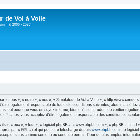
r de Vol à Voile
sim.fr © 2006 - 2025)
ar « nous », « notre », « nos », « Simulateur de Vol à Voile », « http://www.condo
’être légalement responsable de toutes les conditions suivantes, alors n’accédez pa
ns tout pour que vous en soyez informé, bien qu’il soit prudent de vérifier régulièr
é effectués, vous acceptez d’être légalement responsable des conditions découlant
ls », « eux », « leur », « logiciel phpBB », « www.phpbb.com », « phpBB Limited »,
-après par « GPL ») et qui peut être téléchargé depuis
www.phpbb.com
. Le logicie
acceptons pas comme contenu ou conduite permis. Pour de plus amples informations