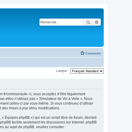
Rechercher
Recherche avancé
Connexion
Langue :
rsim.fr/communaute »), vous acceptez d’être légalement
s et/ou n’utilisez pas « Simulateur de Vol à Voile ». Nous
ement celles-ci par vous-même. Si vous continuez d’utiliser
 des mises à jour et/ou modifications.
 « Équipes phpBB ») qui est un script libre de forum, déclaré
l phpBB facilite seulement les discussions sur Internet. phpBB
 au sujet de phpBB, veuillez consulter :