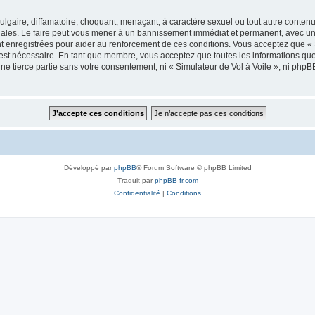
lgaire, diffamatoire, choquant, menaçant, à caractère sexuel ou tout autre contenu 
onales. Le faire peut vous mener à un bannissement immédiat et permanent, avec une 
 enregistrées pour aider au renforcement de ces conditions. Vous acceptez que « 
 est nécessaire. En tant que membre, vous acceptez que toutes les informations qu
une tierce partie sans votre consentement, ni « Simulateur de Vol à Voile », ni ph
Développé par
phpBB
® Forum Software © phpBB Limited
Traduit par
phpBB-fr.com
Confidentialité
|
Conditions