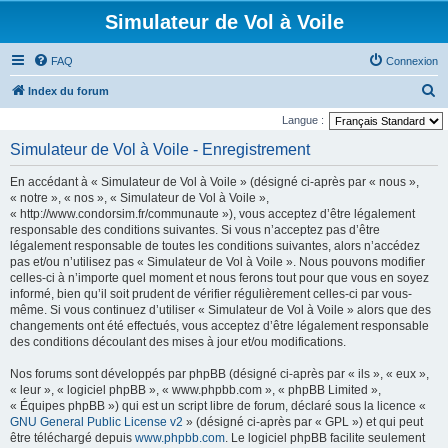
Simulateur de Vol à Voile
FAQ
Connexion
R
Index du forum
e
Langue :
c
Simulateur de Vol à Voile - Enregistrement
h
En accédant à « Simulateur de Vol à Voile » (désigné ci-après par « nous »,
e
« notre », « nos », « Simulateur de Vol à Voile »,
r
« http://www.condorsim.fr/communaute »), vous acceptez d’être légalement
responsable des conditions suivantes. Si vous n’acceptez pas d’être
c
légalement responsable de toutes les conditions suivantes, alors n’accédez
h
pas et/ou n’utilisez pas « Simulateur de Vol à Voile ». Nous pouvons modifier
celles-ci à n’importe quel moment et nous ferons tout pour que vous en soyez
e
informé, bien qu’il soit prudent de vérifier régulièrement celles-ci par vous-
r
même. Si vous continuez d’utiliser « Simulateur de Vol à Voile » alors que des
changements ont été effectués, vous acceptez d’être légalement responsable
des conditions découlant des mises à jour et/ou modifications.
Nos forums sont développés par phpBB (désigné ci-après par « ils », « eux »,
« leur », « logiciel phpBB », « www.phpbb.com », « phpBB Limited »,
« Équipes phpBB ») qui est un script libre de forum, déclaré sous la licence «
GNU General Public License v2
» (désigné ci-après par « GPL ») et qui peut
être téléchargé depuis
www.phpbb.com
. Le logiciel phpBB facilite seulement