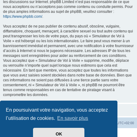
les discussions sur Internet. phpBB Limited n’est pas responsable de ce que
nous acceptons ou n’acceptons pas comme contenu ou conduite permis. Pour
de plus amples informations au sujet de phpBB, veuillez consulter :
https://www.phpbb.com/
.
Vous acceptez de ne pas publier de contenu abusif, obscène, vulgaire,
diffamatoire, choquant, menaçant, à caractère sexuel ou tout autre contenu qui
peut transgresser les lois de votre pays, du pays où « Simulateur de Vol à
Voile » est hébergé ou les lois internationales. Le faire peut vous mener à un
bannissement immédiat et permanent, avec une notification à votre fournisseur
d’accès à Internet si nous le jugeons nécessaire. Les adresses IP de tous les
messages sont enregistrées pour aider au renforcement de ces conditions.
Vous acceptez que « Simulateur de Vol à Voile » supprime, modifie, déplace
ou verrouille n’importe quel sujet lorsque nous estimons que cela est
nécessaire. En tant que membre, vous acceptez que toutes les informations
que vous avez saisies soient stockées dans notre base de données. Bien que
ces informations ne soient pas diffusées à une tierce partie sans votre
consentement, ni « Simulateur de Vol à Voile », ni phpBB ne pourront être
tenus comme responsables en cas de tentative de piratage visant à
compromettre les données.
En poursuivant votre navigation, vous acceptez
l’utilisation de cookies.
En savoir plus
Index du forum
Supprimer les cookies
Heures au format
UTC+02:00
OK
Développé par
phpBB
® Forum Software © phpBB Limited