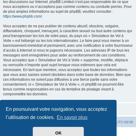
les discussions sur Internet. phpBB Limited n’est pas responsable de ce que
nous acceptons ou n’acceptons pas comme contenu ou conduite permis. Pour
de plus amples informations au sujet de phpBB, veuillez consulter :
https://www.phpbb.com/
.
Vous acceptez de ne pas publier de contenu abusif, obscène, vulgaire,
diffamatoire, choquant, menaçant, à caractère sexuel ou tout autre contenu qui
peut transgresser les lois de votre pays, du pays où « Simulateur de Vol à
Voile » est hébergé ou les lois internationales. Le faire peut vous mener à un
bannissement immédiat et permanent, avec une notification à votre fournisseur
d’accès à Internet si nous le jugeons nécessaire. Les adresses IP de tous les
messages sont enregistrées pour aider au renforcement de ces conditions.
Vous acceptez que « Simulateur de Vol à Voile » supprime, modifie, déplace
ou verrouille n’importe quel sujet lorsque nous estimons que cela est
nécessaire. En tant que membre, vous acceptez que toutes les informations
que vous avez saisies soient stockées dans notre base de données. Bien que
ces informations ne soient pas diffusées à une tierce partie sans votre
consentement, ni « Simulateur de Vol à Voile », ni phpBB ne pourront être
tenus comme responsables en cas de tentative de piratage visant à
compromettre les données.
En poursuivant votre navigation, vous acceptez
l’utilisation de cookies.
En savoir plus
Index du forum
Supprimer les cookies
Heures au format
UTC+02:00
OK
Développé par
phpBB
® Forum Software © phpBB Limited