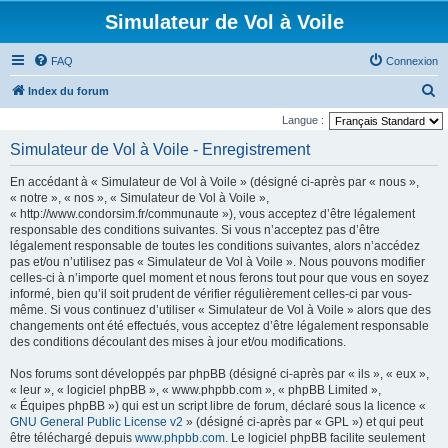
Simulateur de Vol à Voile
FAQ
Connexion
R
Index du forum
e
Langue :
c
Simulateur de Vol à Voile - Enregistrement
h
En accédant à « Simulateur de Vol à Voile » (désigné ci-après par « nous »,
e
« notre », « nos », « Simulateur de Vol à Voile »,
r
« http://www.condorsim.fr/communaute »), vous acceptez d’être légalement
responsable des conditions suivantes. Si vous n’acceptez pas d’être
c
légalement responsable de toutes les conditions suivantes, alors n’accédez
h
pas et/ou n’utilisez pas « Simulateur de Vol à Voile ». Nous pouvons modifier
celles-ci à n’importe quel moment et nous ferons tout pour que vous en soyez
e
informé, bien qu’il soit prudent de vérifier régulièrement celles-ci par vous-
r
même. Si vous continuez d’utiliser « Simulateur de Vol à Voile » alors que des
changements ont été effectués, vous acceptez d’être légalement responsable
des conditions découlant des mises à jour et/ou modifications.
Nos forums sont développés par phpBB (désigné ci-après par « ils », « eux »,
« leur », « logiciel phpBB », « www.phpbb.com », « phpBB Limited »,
« Équipes phpBB ») qui est un script libre de forum, déclaré sous la licence «
GNU General Public License v2
» (désigné ci-après par « GPL ») et qui peut
être téléchargé depuis
www.phpbb.com
. Le logiciel phpBB facilite seulement