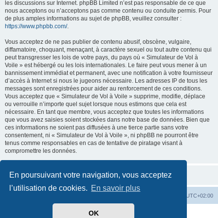
les discussions sur Internet. phpBB Limited n’est pas responsable de ce que
nous acceptons ou n’acceptons pas comme contenu ou conduite permis. Pour
de plus amples informations au sujet de phpBB, veuillez consulter :
https://www.phpbb.com/
.
Vous acceptez de ne pas publier de contenu abusif, obscène, vulgaire,
diffamatoire, choquant, menaçant, à caractère sexuel ou tout autre contenu qui
peut transgresser les lois de votre pays, du pays où « Simulateur de Vol à
Voile » est hébergé ou les lois internationales. Le faire peut vous mener à un
bannissement immédiat et permanent, avec une notification à votre fournisseur
d’accès à Internet si nous le jugeons nécessaire. Les adresses IP de tous les
messages sont enregistrées pour aider au renforcement de ces conditions.
Vous acceptez que « Simulateur de Vol à Voile » supprime, modifie, déplace
ou verrouille n’importe quel sujet lorsque nous estimons que cela est
nécessaire. En tant que membre, vous acceptez que toutes les informations
que vous avez saisies soient stockées dans notre base de données. Bien que
ces informations ne soient pas diffusées à une tierce partie sans votre
consentement, ni « Simulateur de Vol à Voile », ni phpBB ne pourront être
tenus comme responsables en cas de tentative de piratage visant à
compromettre les données.
En poursuivant votre navigation, vous acceptez
l’utilisation de cookies.
En savoir plus
Index du forum
Supprimer les cookies
Heures au format
UTC+02:00
OK
Développé par
phpBB
® Forum Software © phpBB Limited