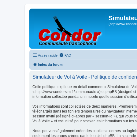
Simulateu
(http://www.condor
Accès rapide
FAQ
Index du forum
Simulateur de Vol à Voile - Politique de confident
Cette politique explique en détail comment « Simulateur de Vol à
« http://www.condorsim.fr/communaute ») et phpBB (désigné ci-a
information collectée pendant n’importe quelle session d’utilisa
Vos informations sont collectées de deux manières. Premièrement
téléchargés dans les fichiers temporaires du navigateur Internet
session invité (désigné ci-après par « session-id »), qui vous
Vol à Voile » et est utilisé pour stocker les informations sur les
Nous pouvons également créer des cookies externes au logiciel
seulement les pages créées par le logiciel phpBB. La seconde ma