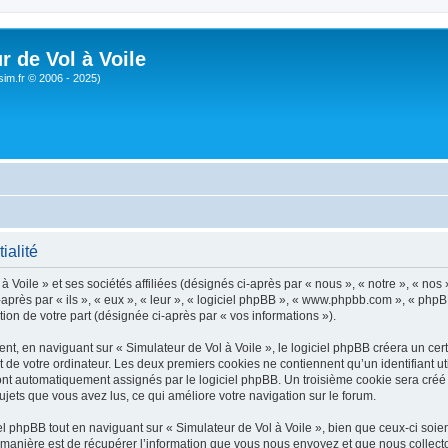
r de Vol à Voile
sim.fr © 2006 - 2025)
ialité
 Voile » et ses sociétés affiliées (désignés ci-après par « nous », « notre », « nos 
près par « ils », « eux », « leur », « logiciel phpBB », « www.phpbb.com », « phpB
tion de votre part (désignée ci-après par « vos informations »).
, en naviguant sur « Simulateur de Vol à Voile », le logiciel phpBB créera un certa
 de votre ordinateur. Les deux premiers cookies ne contiennent qu’un identifiant util
 sont automatiquement assignés par le logiciel phpBB. Un troisième cookie sera créé
 sujets que vous avez lus, ce qui améliore votre navigation sur le forum.
 phpBB tout en naviguant sur « Simulateur de Vol à Voile », bien que ceux-ci soien
nière est de récupérer l’information que vous nous envoyez et que nous collectons. 