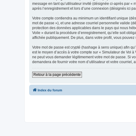
message en tant qu’utilisateur invité (désignée ci-après par « 
après l’enregistrement et lors d’une connexion (désignés ici p
Votre compte contiendra au minimum un identifiant unique (dési
mot de passe »), et une adresse courriel personnelle valide (dé
protection des données applicables dans le pays qui nous héber
Voile » durant la procédure d’enregistrement, qu’elle soit oblig
affichée publiquement. De plus, dans votre profil, vous pouvez 
Votre mot de passe est crypté (hashage à sens unique) afin qu’i
est le moyen d’accès à votre compte sur « Simulateur de Vol à 
ne peut vous demander légitimement votre mot de passe. Si vous
demandera de fournir votre nom d’utilisateur et votre courriel
Retour à la page précédente
Index du forum