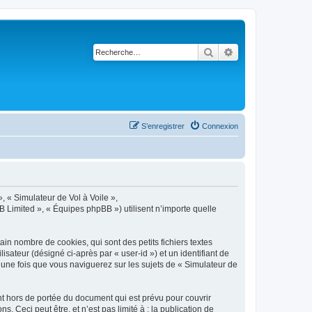
Rechercher
Recherche avancé
S’enregistrer
Connexion
», « Simulateur de Vol à Voile »,
B Limited », « Équipes phpBB ») utilisent n’importe quelle
in nombre de cookies, qui sont des petits fichiers textes
isateur (désigné ci-après par « user-id ») et un identifiant de
 une fois que vous naviguerez sur les sujets de « Simulateur de
t hors de portée du document qui est prévu pour couvrir
Ceci peut être, et n’est pas limité à : la publication de