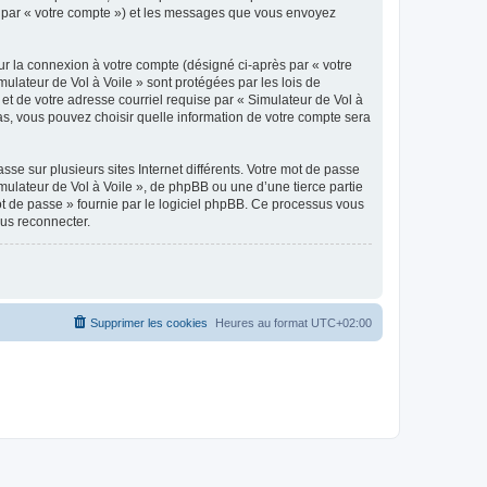
ici par « votre compte ») et les messages que vous envoyez
ur la connexion à votre compte (désigné ci-après par « votre
mulateur de Vol à Voile » sont protégées par les lois de
et de votre adresse courriel requise par « Simulateur de Vol à
 cas, vous pouvez choisir quelle information de votre compte sera
se sur plusieurs sites Internet différents. Votre mot de passe
ulateur de Vol à Voile », de phpBB ou une d’une tierce partie
ot de passe » fournie par le logiciel phpBB. Ce processus vous
ous reconnecter.
Supprimer les cookies
Heures au format
UTC+02:00