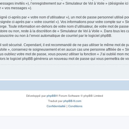
messages invités »), l’enregistrement sur « Simulateur de Vol à Voile » (désignée 
ar « vos messages »).
gné ci-après par « votre nom d’utilisateur »), un mot de passe personnel utilisé po
signée ci-après par « votre courriel »). Vos informations pour votre compte sur « Si
ge. Toute information en-dehors de votre nom d’utilisateur, de votre mot de passe 
atoire ou non, reste à la discrétion de « Simulateur de Vol à Voile ». Dans tous les
souscrire ou non à l’envoi automatique de courriel par le logiciel phpBB.
l soit sécurisé. Cependant, il est recommandé de ne pas utiliser le même mot de pas
Voile », conservez-le soigneusement et en aucun cas une personne affiliée de « Sim
 oubliez votre mot de passe, vous pouvez utiliser la fonction « J’ai oublié mon m
, alors le logiciel phpBB générera un nouveau mot de passe qui vous permettra de v
Développé par
phpBB
® Forum Software © phpBB Limited
Traduit par
phpBB-fr.com
Confidentialité
|
Conditions