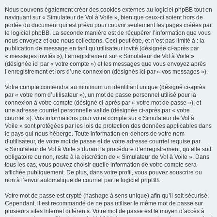
Nous pouvons également créer des cookies externes au logiciel phpBB tout en
naviguant sur « Simulateur de Vol à Voile », bien que ceux-ci soient hors de
portée du document qui est prévu pour couvrir seulement les pages créées par
le logiciel phpBB. La seconde manière est de récupérer l’information que vous
nous envoyez et que nous collectons. Ceci peut être, et n’est pas limité à : la
publication de message en tant qu’utilisateur invité (désignée ci-après par
« messages invités »), l’enregistrement sur « Simulateur de Vol à Voile »
(désignée ici par « votre compte ») et les messages que vous envoyez après
l’enregistrement et lors d’une connexion (désignés ici par « vos messages »).
Votre compte contiendra au minimum un identifiant unique (désigné ci-après
par « votre nom d’utilisateur »), un mot de passe personnel utilisé pour la
connexion à votre compte (désigné ci-après par « votre mot de passe »), et
une adresse courriel personnelle valide (désignée ci-après par « votre
courriel »). Vos informations pour votre compte sur « Simulateur de Vol à
Voile » sont protégées par les lois de protection des données applicables dans
le pays qui nous héberge. Toute information en-dehors de votre nom
d’utilisateur, de votre mot de passe et de votre adresse courriel requise par
« Simulateur de Vol à Voile » durant la procédure d’enregistrement, qu’elle soit
obligatoire ou non, reste à la discrétion de « Simulateur de Vol à Voile ». Dans
tous les cas, vous pouvez choisir quelle information de votre compte sera
affichée publiquement. De plus, dans votre profil, vous pouvez souscrire ou
non à l’envoi automatique de courriel par le logiciel phpBB.
Votre mot de passe est crypté (hashage à sens unique) afin qu’il soit sécurisé.
Cependant, il est recommandé de ne pas utiliser le même mot de passe sur
plusieurs sites Internet différents. Votre mot de passe est le moyen d’accès à