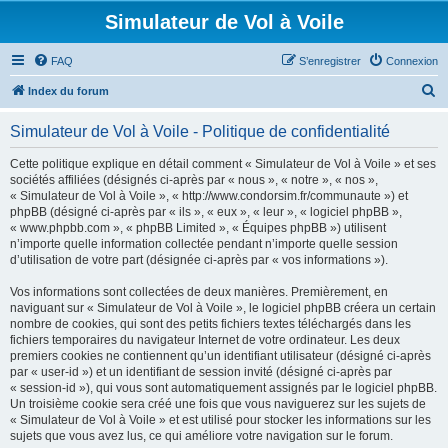
Simulateur de Vol à Voile
FAQ
S’enregistrer
Connexion
R
Index du forum
e
Simulateur de Vol à Voile - Politique de confidentialité
c
h
Cette politique explique en détail comment « Simulateur de Vol à Voile » et ses
sociétés affiliées (désignés ci-après par « nous », « notre », « nos »,
e
« Simulateur de Vol à Voile », « http://www.condorsim.fr/communaute ») et
r
phpBB (désigné ci-après par « ils », « eux », « leur », « logiciel phpBB »,
« www.phpbb.com », « phpBB Limited », « Équipes phpBB ») utilisent
c
n’importe quelle information collectée pendant n’importe quelle session
h
d’utilisation de votre part (désignée ci-après par « vos informations »).
e
Vos informations sont collectées de deux manières. Premièrement, en
r
naviguant sur « Simulateur de Vol à Voile », le logiciel phpBB créera un certain
nombre de cookies, qui sont des petits fichiers textes téléchargés dans les
fichiers temporaires du navigateur Internet de votre ordinateur. Les deux
premiers cookies ne contiennent qu’un identifiant utilisateur (désigné ci-après
par « user-id ») et un identifiant de session invité (désigné ci-après par
« session-id »), qui vous sont automatiquement assignés par le logiciel phpBB.
Un troisième cookie sera créé une fois que vous naviguerez sur les sujets de
« Simulateur de Vol à Voile » et est utilisé pour stocker les informations sur les
sujets que vous avez lus, ce qui améliore votre navigation sur le forum.