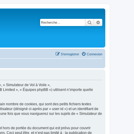
Rechercher
Recherche avancé
S’enregistrer
Connexion
», « Simulateur de Vol à Voile »,
B Limited », « Équipes phpBB ») utilisent n’importe quelle
in nombre de cookies, qui sont des petits fichiers textes
isateur (désigné ci-après par « user-id ») et un identifiant de
 une fois que vous naviguerez sur les sujets de « Simulateur de
t hors de portée du document qui est prévu pour couvrir
Ceci peut être, et n’est pas limité à : la publication de