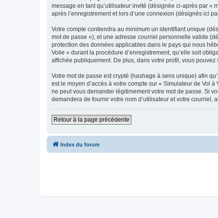
message en tant qu’utilisateur invité (désignée ci-après par « 
après l’enregistrement et lors d’une connexion (désignés ici p
Votre compte contiendra au minimum un identifiant unique (dési
mot de passe »), et une adresse courriel personnelle valide (dé
protection des données applicables dans le pays qui nous héber
Voile » durant la procédure d’enregistrement, qu’elle soit oblig
affichée publiquement. De plus, dans votre profil, vous pouvez 
Votre mot de passe est crypté (hashage à sens unique) afin qu’i
est le moyen d’accès à votre compte sur « Simulateur de Vol à 
ne peut vous demander légitimement votre mot de passe. Si vous
demandera de fournir votre nom d’utilisateur et votre courriel
Retour à la page précédente
Index du forum