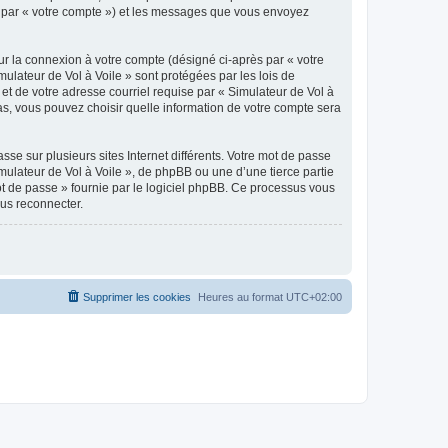
ici par « votre compte ») et les messages que vous envoyez
ur la connexion à votre compte (désigné ci-après par « votre
mulateur de Vol à Voile » sont protégées par les lois de
et de votre adresse courriel requise par « Simulateur de Vol à
 cas, vous pouvez choisir quelle information de votre compte sera
se sur plusieurs sites Internet différents. Votre mot de passe
ulateur de Vol à Voile », de phpBB ou une d’une tierce partie
ot de passe » fournie par le logiciel phpBB. Ce processus vous
ous reconnecter.
Supprimer les cookies
Heures au format
UTC+02:00