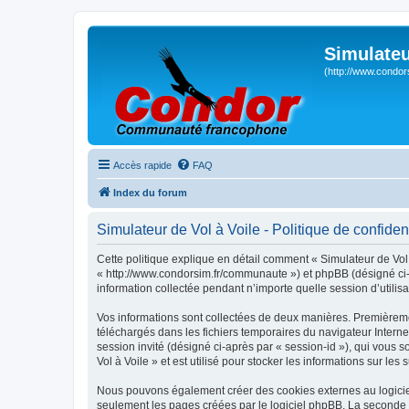
Simulateu
(http://www.condor
Accès rapide
FAQ
Index du forum
Simulateur de Vol à Voile - Politique de confident
Cette politique explique en détail comment « Simulateur de Vol à
« http://www.condorsim.fr/communaute ») et phpBB (désigné ci-a
information collectée pendant n’importe quelle session d’utilisa
Vos informations sont collectées de deux manières. Premièrement
téléchargés dans les fichiers temporaires du navigateur Internet
session invité (désigné ci-après par « session-id »), qui vous
Vol à Voile » et est utilisé pour stocker les informations sur les
Nous pouvons également créer des cookies externes au logiciel
seulement les pages créées par le logiciel phpBB. La seconde ma