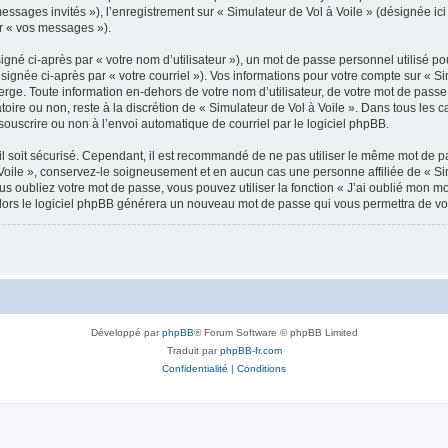
messages invités »), l’enregistrement sur « Simulateur de Vol à Voile » (désignée 
ar « vos messages »).
gné ci-après par « votre nom d’utilisateur »), un mot de passe personnel utilisé po
signée ci-après par « votre courriel »). Vos informations pour votre compte sur « Si
ge. Toute information en-dehors de votre nom d’utilisateur, de votre mot de passe 
atoire ou non, reste à la discrétion de « Simulateur de Vol à Voile ». Dans tous les
souscrire ou non à l’envoi automatique de courriel par le logiciel phpBB.
l soit sécurisé. Cependant, il est recommandé de ne pas utiliser le même mot de pas
Voile », conservez-le soigneusement et en aucun cas une personne affiliée de « Sim
 oubliez votre mot de passe, vous pouvez utiliser la fonction « J’ai oublié mon m
, alors le logiciel phpBB générera un nouveau mot de passe qui vous permettra de v
Développé par
phpBB
® Forum Software © phpBB Limited
Traduit par
phpBB-fr.com
Confidentialité
|
Conditions