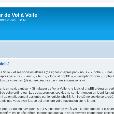
r de Vol à Voile
sim.fr © 2006 - 2025)
ialité
 Voile » et ses sociétés affiliées (désignés ci-après par « nous », « notre », « nos 
près par « ils », « eux », « leur », « logiciel phpBB », « www.phpbb.com », « phpB
tion de votre part (désignée ci-après par « vos informations »).
, en naviguant sur « Simulateur de Vol à Voile », le logiciel phpBB créera un certa
 de votre ordinateur. Les deux premiers cookies ne contiennent qu’un identifiant util
 sont automatiquement assignés par le logiciel phpBB. Un troisième cookie sera créé
 sujets que vous avez lus, ce qui améliore votre navigation sur le forum.
 phpBB tout en naviguant sur « Simulateur de Vol à Voile », bien que ceux-ci soien
nière est de récupérer l’information que vous nous envoyez et que nous collectons. 