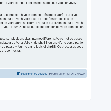
ici par « votre compte ») et les messages que vous envoyez
ur la connexion à votre compte (désigné ci-après par « votre
mulateur de Vol à Voile » sont protégées par les lois de
et de votre adresse courriel requise par « Simulateur de Vol à
 cas, vous pouvez choisir quelle information de votre compte sera
se sur plusieurs sites Internet différents. Votre mot de passe
ulateur de Vol à Voile », de phpBB ou une d’une tierce partie
ot de passe » fournie par le logiciel phpBB. Ce processus vous
ous reconnecter.
Supprimer les cookies
Heures au format
UTC+02:00