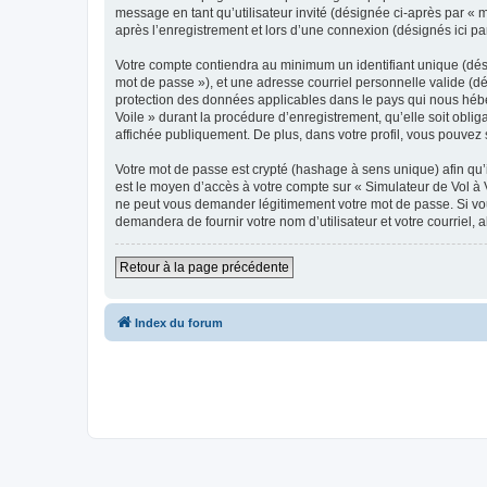
message en tant qu’utilisateur invité (désignée ci-après par « 
après l’enregistrement et lors d’une connexion (désignés ici p
Votre compte contiendra au minimum un identifiant unique (dési
mot de passe »), et une adresse courriel personnelle valide (dé
protection des données applicables dans le pays qui nous héber
Voile » durant la procédure d’enregistrement, qu’elle soit oblig
affichée publiquement. De plus, dans votre profil, vous pouvez 
Votre mot de passe est crypté (hashage à sens unique) afin qu’i
est le moyen d’accès à votre compte sur « Simulateur de Vol à 
ne peut vous demander légitimement votre mot de passe. Si vous
demandera de fournir votre nom d’utilisateur et votre courriel
Retour à la page précédente
Index du forum