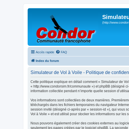
Simulateu
(http://www.condor
Accès rapide
FAQ
Index du forum
Simulateur de Vol à Voile - Politique de confident
Cette politique explique en détail comment « Simulateur de Vol à
« http://www.condorsim.fr/communaute ») et phpBB (désigné ci-a
information collectée pendant n’importe quelle session d’utilisa
Vos informations sont collectées de deux manières. Premièrement
téléchargés dans les fichiers temporaires du navigateur Internet
session invité (désigné ci-après par « session-id »), qui vous
Vol à Voile » et est utilisé pour stocker les informations sur les
Nous pouvons également créer des cookies externes au logiciel
seulement les pages créées par le logiciel phpBB. La seconde ma