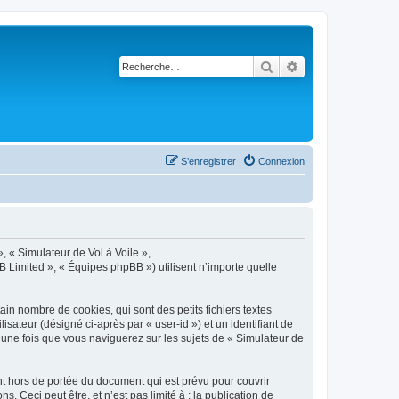
Rechercher
Recherche avancé
S’enregistrer
Connexion
», « Simulateur de Vol à Voile »,
B Limited », « Équipes phpBB ») utilisent n’importe quelle
in nombre de cookies, qui sont des petits fichiers textes
isateur (désigné ci-après par « user-id ») et un identifiant de
 une fois que vous naviguerez sur les sujets de « Simulateur de
t hors de portée du document qui est prévu pour couvrir
Ceci peut être, et n’est pas limité à : la publication de