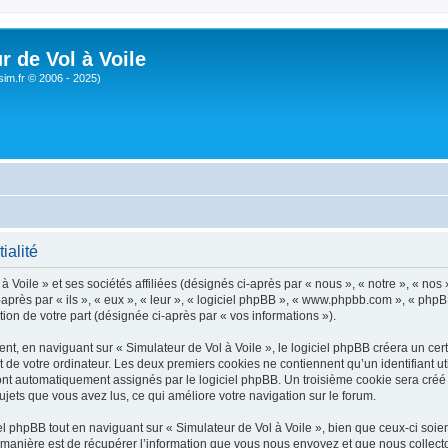
r de Vol à Voile
sim.fr © 2006 - 2025)
ialité
 Voile » et ses sociétés affiliées (désignés ci-après par « nous », « notre », « nos 
près par « ils », « eux », « leur », « logiciel phpBB », « www.phpbb.com », « phpB
tion de votre part (désignée ci-après par « vos informations »).
, en naviguant sur « Simulateur de Vol à Voile », le logiciel phpBB créera un certa
 de votre ordinateur. Les deux premiers cookies ne contiennent qu’un identifiant util
 sont automatiquement assignés par le logiciel phpBB. Un troisième cookie sera créé
 sujets que vous avez lus, ce qui améliore votre navigation sur le forum.
 phpBB tout en naviguant sur « Simulateur de Vol à Voile », bien que ceux-ci soien
nière est de récupérer l’information que vous nous envoyez et que nous collectons. 