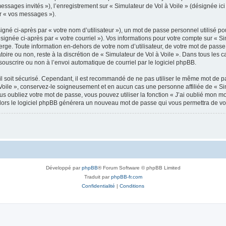
messages invités »), l’enregistrement sur « Simulateur de Vol à Voile » (désignée 
ar « vos messages »).
gné ci-après par « votre nom d’utilisateur »), un mot de passe personnel utilisé po
signée ci-après par « votre courriel »). Vos informations pour votre compte sur « Si
ge. Toute information en-dehors de votre nom d’utilisateur, de votre mot de passe 
atoire ou non, reste à la discrétion de « Simulateur de Vol à Voile ». Dans tous les
souscrire ou non à l’envoi automatique de courriel par le logiciel phpBB.
l soit sécurisé. Cependant, il est recommandé de ne pas utiliser le même mot de pas
Voile », conservez-le soigneusement et en aucun cas une personne affiliée de « Sim
 oubliez votre mot de passe, vous pouvez utiliser la fonction « J’ai oublié mon m
, alors le logiciel phpBB générera un nouveau mot de passe qui vous permettra de v
Développé par
phpBB
® Forum Software © phpBB Limited
Traduit par
phpBB-fr.com
Confidentialité
|
Conditions