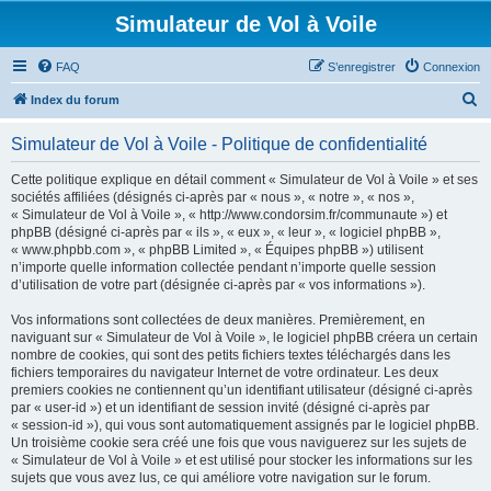
Simulateur de Vol à Voile
FAQ
S’enregistrer
Connexion
R
Index du forum
e
Simulateur de Vol à Voile - Politique de confidentialité
c
h
Cette politique explique en détail comment « Simulateur de Vol à Voile » et ses
sociétés affiliées (désignés ci-après par « nous », « notre », « nos »,
e
« Simulateur de Vol à Voile », « http://www.condorsim.fr/communaute ») et
r
phpBB (désigné ci-après par « ils », « eux », « leur », « logiciel phpBB »,
« www.phpbb.com », « phpBB Limited », « Équipes phpBB ») utilisent
c
n’importe quelle information collectée pendant n’importe quelle session
h
d’utilisation de votre part (désignée ci-après par « vos informations »).
e
Vos informations sont collectées de deux manières. Premièrement, en
r
naviguant sur « Simulateur de Vol à Voile », le logiciel phpBB créera un certain
nombre de cookies, qui sont des petits fichiers textes téléchargés dans les
fichiers temporaires du navigateur Internet de votre ordinateur. Les deux
premiers cookies ne contiennent qu’un identifiant utilisateur (désigné ci-après
par « user-id ») et un identifiant de session invité (désigné ci-après par
« session-id »), qui vous sont automatiquement assignés par le logiciel phpBB.
Un troisième cookie sera créé une fois que vous naviguerez sur les sujets de
« Simulateur de Vol à Voile » et est utilisé pour stocker les informations sur les
sujets que vous avez lus, ce qui améliore votre navigation sur le forum.