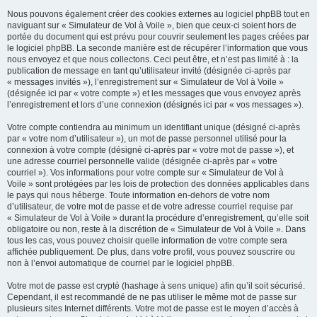
Nous pouvons également créer des cookies externes au logiciel phpBB tout en
naviguant sur « Simulateur de Vol à Voile », bien que ceux-ci soient hors de
portée du document qui est prévu pour couvrir seulement les pages créées par
le logiciel phpBB. La seconde manière est de récupérer l’information que vous
nous envoyez et que nous collectons. Ceci peut être, et n’est pas limité à : la
publication de message en tant qu’utilisateur invité (désignée ci-après par
« messages invités »), l’enregistrement sur « Simulateur de Vol à Voile »
(désignée ici par « votre compte ») et les messages que vous envoyez après
l’enregistrement et lors d’une connexion (désignés ici par « vos messages »).
Votre compte contiendra au minimum un identifiant unique (désigné ci-après
par « votre nom d’utilisateur »), un mot de passe personnel utilisé pour la
connexion à votre compte (désigné ci-après par « votre mot de passe »), et
une adresse courriel personnelle valide (désignée ci-après par « votre
courriel »). Vos informations pour votre compte sur « Simulateur de Vol à
Voile » sont protégées par les lois de protection des données applicables dans
le pays qui nous héberge. Toute information en-dehors de votre nom
d’utilisateur, de votre mot de passe et de votre adresse courriel requise par
« Simulateur de Vol à Voile » durant la procédure d’enregistrement, qu’elle soit
obligatoire ou non, reste à la discrétion de « Simulateur de Vol à Voile ». Dans
tous les cas, vous pouvez choisir quelle information de votre compte sera
affichée publiquement. De plus, dans votre profil, vous pouvez souscrire ou
non à l’envoi automatique de courriel par le logiciel phpBB.
Votre mot de passe est crypté (hashage à sens unique) afin qu’il soit sécurisé.
Cependant, il est recommandé de ne pas utiliser le même mot de passe sur
plusieurs sites Internet différents. Votre mot de passe est le moyen d’accès à