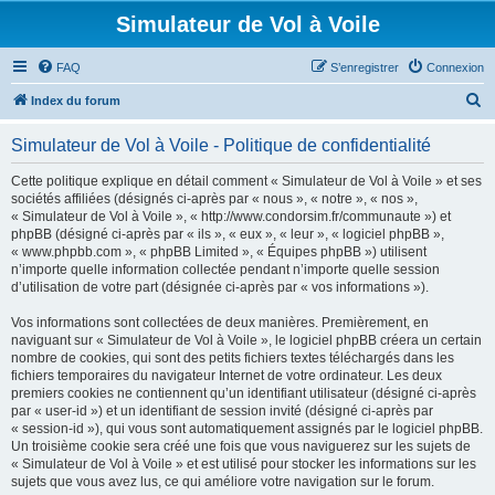
Simulateur de Vol à Voile
FAQ
S’enregistrer
Connexion
R
Index du forum
e
Simulateur de Vol à Voile - Politique de confidentialité
c
h
Cette politique explique en détail comment « Simulateur de Vol à Voile » et ses
sociétés affiliées (désignés ci-après par « nous », « notre », « nos »,
e
« Simulateur de Vol à Voile », « http://www.condorsim.fr/communaute ») et
r
phpBB (désigné ci-après par « ils », « eux », « leur », « logiciel phpBB »,
« www.phpbb.com », « phpBB Limited », « Équipes phpBB ») utilisent
c
n’importe quelle information collectée pendant n’importe quelle session
h
d’utilisation de votre part (désignée ci-après par « vos informations »).
e
Vos informations sont collectées de deux manières. Premièrement, en
r
naviguant sur « Simulateur de Vol à Voile », le logiciel phpBB créera un certain
nombre de cookies, qui sont des petits fichiers textes téléchargés dans les
fichiers temporaires du navigateur Internet de votre ordinateur. Les deux
premiers cookies ne contiennent qu’un identifiant utilisateur (désigné ci-après
par « user-id ») et un identifiant de session invité (désigné ci-après par
« session-id »), qui vous sont automatiquement assignés par le logiciel phpBB.
Un troisième cookie sera créé une fois que vous naviguerez sur les sujets de
« Simulateur de Vol à Voile » et est utilisé pour stocker les informations sur les
sujets que vous avez lus, ce qui améliore votre navigation sur le forum.