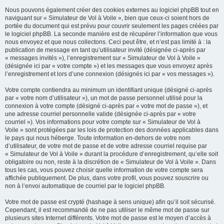
Nous pouvons également créer des cookies externes au logiciel phpBB tout en
naviguant sur « Simulateur de Vol à Voile », bien que ceux-ci soient hors de
portée du document qui est prévu pour couvrir seulement les pages créées par
le logiciel phpBB. La seconde manière est de récupérer l’information que vous
nous envoyez et que nous collectons. Ceci peut être, et n’est pas limité à : la
publication de message en tant qu’utilisateur invité (désignée ci-après par
« messages invités »), l’enregistrement sur « Simulateur de Vol à Voile »
(désignée ici par « votre compte ») et les messages que vous envoyez après
l’enregistrement et lors d’une connexion (désignés ici par « vos messages »).
Votre compte contiendra au minimum un identifiant unique (désigné ci-après
par « votre nom d’utilisateur »), un mot de passe personnel utilisé pour la
connexion à votre compte (désigné ci-après par « votre mot de passe »), et
une adresse courriel personnelle valide (désignée ci-après par « votre
courriel »). Vos informations pour votre compte sur « Simulateur de Vol à
Voile » sont protégées par les lois de protection des données applicables dans
le pays qui nous héberge. Toute information en-dehors de votre nom
d’utilisateur, de votre mot de passe et de votre adresse courriel requise par
« Simulateur de Vol à Voile » durant la procédure d’enregistrement, qu’elle soit
obligatoire ou non, reste à la discrétion de « Simulateur de Vol à Voile ». Dans
tous les cas, vous pouvez choisir quelle information de votre compte sera
affichée publiquement. De plus, dans votre profil, vous pouvez souscrire ou
non à l’envoi automatique de courriel par le logiciel phpBB.
Votre mot de passe est crypté (hashage à sens unique) afin qu’il soit sécurisé.
Cependant, il est recommandé de ne pas utiliser le même mot de passe sur
plusieurs sites Internet différents. Votre mot de passe est le moyen d’accès à