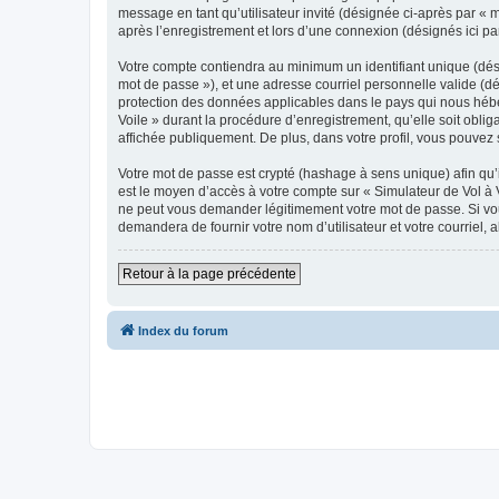
message en tant qu’utilisateur invité (désignée ci-après par « 
après l’enregistrement et lors d’une connexion (désignés ici p
Votre compte contiendra au minimum un identifiant unique (dési
mot de passe »), et une adresse courriel personnelle valide (dé
protection des données applicables dans le pays qui nous héber
Voile » durant la procédure d’enregistrement, qu’elle soit oblig
affichée publiquement. De plus, dans votre profil, vous pouvez 
Votre mot de passe est crypté (hashage à sens unique) afin qu’i
est le moyen d’accès à votre compte sur « Simulateur de Vol à 
ne peut vous demander légitimement votre mot de passe. Si vous
demandera de fournir votre nom d’utilisateur et votre courriel
Retour à la page précédente
Index du forum