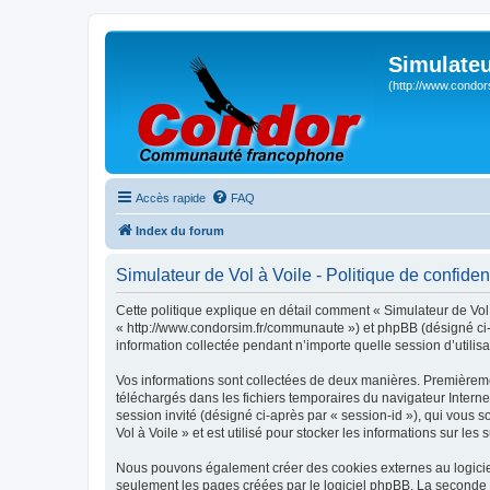
Simulateu
(http://www.condor
Accès rapide
FAQ
Index du forum
Simulateur de Vol à Voile - Politique de confident
Cette politique explique en détail comment « Simulateur de Vol à
« http://www.condorsim.fr/communaute ») et phpBB (désigné ci-a
information collectée pendant n’importe quelle session d’utilisa
Vos informations sont collectées de deux manières. Premièrement
téléchargés dans les fichiers temporaires du navigateur Internet
session invité (désigné ci-après par « session-id »), qui vous
Vol à Voile » et est utilisé pour stocker les informations sur les
Nous pouvons également créer des cookies externes au logiciel
seulement les pages créées par le logiciel phpBB. La seconde ma