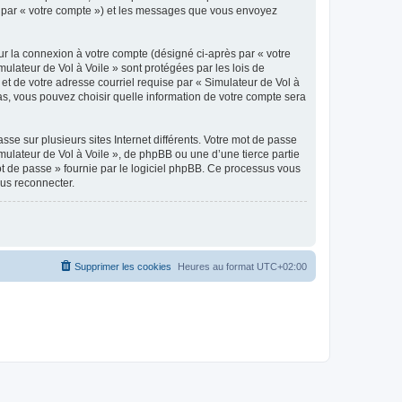
ici par « votre compte ») et les messages que vous envoyez
ur la connexion à votre compte (désigné ci-après par « votre
mulateur de Vol à Voile » sont protégées par les lois de
et de votre adresse courriel requise par « Simulateur de Vol à
 cas, vous pouvez choisir quelle information de votre compte sera
se sur plusieurs sites Internet différents. Votre mot de passe
ulateur de Vol à Voile », de phpBB ou une d’une tierce partie
ot de passe » fournie par le logiciel phpBB. Ce processus vous
ous reconnecter.
Supprimer les cookies
Heures au format
UTC+02:00