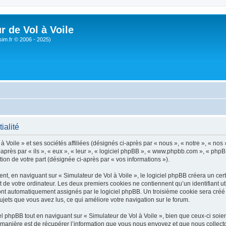
r de Vol à Voile
sim.fr © 2006 - 2025)
ialité
 Voile » et ses sociétés affiliées (désignés ci-après par « nous », « notre », « nos 
près par « ils », « eux », « leur », « logiciel phpBB », « www.phpbb.com », « phpB
tion de votre part (désignée ci-après par « vos informations »).
, en naviguant sur « Simulateur de Vol à Voile », le logiciel phpBB créera un certa
 de votre ordinateur. Les deux premiers cookies ne contiennent qu’un identifiant util
 sont automatiquement assignés par le logiciel phpBB. Un troisième cookie sera créé
 sujets que vous avez lus, ce qui améliore votre navigation sur le forum.
 phpBB tout en naviguant sur « Simulateur de Vol à Voile », bien que ceux-ci soien
nière est de récupérer l’information que vous nous envoyez et que nous collectons. 