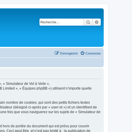
Rechercher
Recherche avancé
S’enregistrer
Connexion
», « Simulateur de Vol à Voile »,
B Limited », « Équipes phpBB ») utilisent n’importe quelle
in nombre de cookies, qui sont des petits fichiers textes
isateur (désigné ci-après par « user-id ») et un identifiant de
 une fois que vous naviguerez sur les sujets de « Simulateur de
t hors de portée du document qui est prévu pour couvrir
Ceci peut être, et n’est pas limité à : la publication de