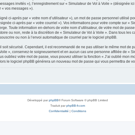
messages invités »), l’enregistrement sur « Simulateur de Vol à Voile » (désignée 
ar « vos messages »).
gné ci-après par « votre nom d’utilisateur »), un mot de passe personnel utilisé po
signée ci-après par « votre courriel »). Vos informations pour votre compte sur « Si
ge. Toute information en-dehors de votre nom d’utilisateur, de votre mot de passe 
atoire ou non, reste à la discrétion de « Simulateur de Vol à Voile ». Dans tous les
souscrire ou non à l’envoi automatique de courriel par le logiciel phpBB.
l soit sécurisé. Cependant, il est recommandé de ne pas utiliser le même mot de pas
Voile », conservez-le soigneusement et en aucun cas une personne affiliée de « Sim
 oubliez votre mot de passe, vous pouvez utiliser la fonction « J’ai oublié mon m
, alors le logiciel phpBB générera un nouveau mot de passe qui vous permettra de v
Développé par
phpBB
® Forum Software © phpBB Limited
Traduit par
phpBB-fr.com
Confidentialité
|
Conditions