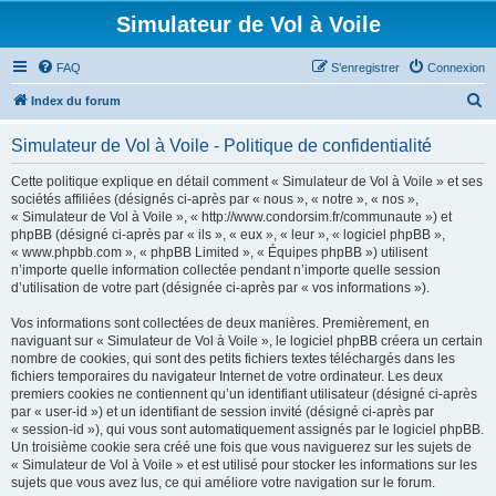
Simulateur de Vol à Voile
FAQ
S’enregistrer
Connexion
R
Index du forum
e
Simulateur de Vol à Voile - Politique de confidentialité
c
h
Cette politique explique en détail comment « Simulateur de Vol à Voile » et ses
sociétés affiliées (désignés ci-après par « nous », « notre », « nos »,
e
« Simulateur de Vol à Voile », « http://www.condorsim.fr/communaute ») et
r
phpBB (désigné ci-après par « ils », « eux », « leur », « logiciel phpBB »,
« www.phpbb.com », « phpBB Limited », « Équipes phpBB ») utilisent
c
n’importe quelle information collectée pendant n’importe quelle session
h
d’utilisation de votre part (désignée ci-après par « vos informations »).
e
Vos informations sont collectées de deux manières. Premièrement, en
r
naviguant sur « Simulateur de Vol à Voile », le logiciel phpBB créera un certain
nombre de cookies, qui sont des petits fichiers textes téléchargés dans les
fichiers temporaires du navigateur Internet de votre ordinateur. Les deux
premiers cookies ne contiennent qu’un identifiant utilisateur (désigné ci-après
par « user-id ») et un identifiant de session invité (désigné ci-après par
« session-id »), qui vous sont automatiquement assignés par le logiciel phpBB.
Un troisième cookie sera créé une fois que vous naviguerez sur les sujets de
« Simulateur de Vol à Voile » et est utilisé pour stocker les informations sur les
sujets que vous avez lus, ce qui améliore votre navigation sur le forum.