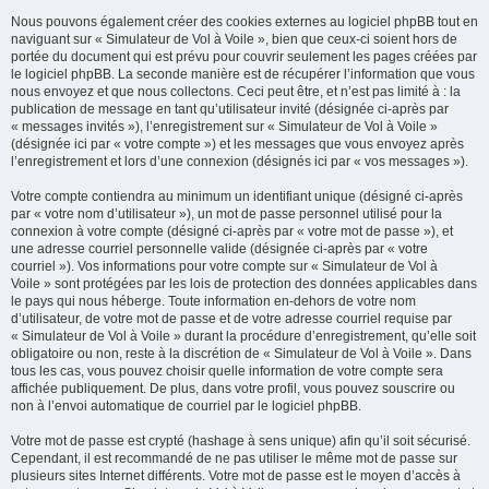
Nous pouvons également créer des cookies externes au logiciel phpBB tout en
naviguant sur « Simulateur de Vol à Voile », bien que ceux-ci soient hors de
portée du document qui est prévu pour couvrir seulement les pages créées par
le logiciel phpBB. La seconde manière est de récupérer l’information que vous
nous envoyez et que nous collectons. Ceci peut être, et n’est pas limité à : la
publication de message en tant qu’utilisateur invité (désignée ci-après par
« messages invités »), l’enregistrement sur « Simulateur de Vol à Voile »
(désignée ici par « votre compte ») et les messages que vous envoyez après
l’enregistrement et lors d’une connexion (désignés ici par « vos messages »).
Votre compte contiendra au minimum un identifiant unique (désigné ci-après
par « votre nom d’utilisateur »), un mot de passe personnel utilisé pour la
connexion à votre compte (désigné ci-après par « votre mot de passe »), et
une adresse courriel personnelle valide (désignée ci-après par « votre
courriel »). Vos informations pour votre compte sur « Simulateur de Vol à
Voile » sont protégées par les lois de protection des données applicables dans
le pays qui nous héberge. Toute information en-dehors de votre nom
d’utilisateur, de votre mot de passe et de votre adresse courriel requise par
« Simulateur de Vol à Voile » durant la procédure d’enregistrement, qu’elle soit
obligatoire ou non, reste à la discrétion de « Simulateur de Vol à Voile ». Dans
tous les cas, vous pouvez choisir quelle information de votre compte sera
affichée publiquement. De plus, dans votre profil, vous pouvez souscrire ou
non à l’envoi automatique de courriel par le logiciel phpBB.
Votre mot de passe est crypté (hashage à sens unique) afin qu’il soit sécurisé.
Cependant, il est recommandé de ne pas utiliser le même mot de passe sur
plusieurs sites Internet différents. Votre mot de passe est le moyen d’accès à