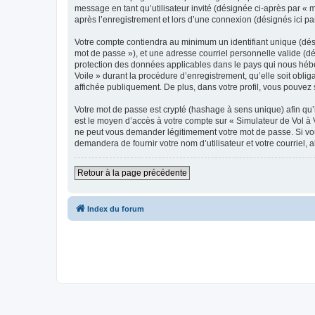
message en tant qu’utilisateur invité (désignée ci-après par « 
après l’enregistrement et lors d’une connexion (désignés ici p
Votre compte contiendra au minimum un identifiant unique (dési
mot de passe »), et une adresse courriel personnelle valide (dé
protection des données applicables dans le pays qui nous héber
Voile » durant la procédure d’enregistrement, qu’elle soit oblig
affichée publiquement. De plus, dans votre profil, vous pouvez 
Votre mot de passe est crypté (hashage à sens unique) afin qu’i
est le moyen d’accès à votre compte sur « Simulateur de Vol à 
ne peut vous demander légitimement votre mot de passe. Si vous
demandera de fournir votre nom d’utilisateur et votre courriel
Retour à la page précédente
Index du forum