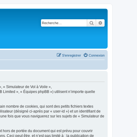
Rechercher
Recherche avancé
S’enregistrer
Connexion
», « Simulateur de Vol à Voile »,
B Limited », « Équipes phpBB ») utilisent n’importe quelle
in nombre de cookies, qui sont des petits fichiers textes
isateur (désigné ci-après par « user-id ») et un identifiant de
 une fois que vous naviguerez sur les sujets de « Simulateur de
t hors de portée du document qui est prévu pour couvrir
Ceci peut être, et n’est pas limité à : la publication de