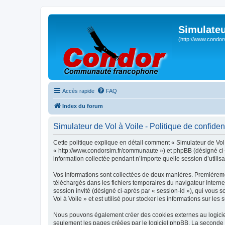
Simulateu
(http://www.condor
Accès rapide
FAQ
Index du forum
Simulateur de Vol à Voile - Politique de confident
Cette politique explique en détail comment « Simulateur de Vol à
« http://www.condorsim.fr/communaute ») et phpBB (désigné ci-a
information collectée pendant n’importe quelle session d’utilisa
Vos informations sont collectées de deux manières. Premièrement
téléchargés dans les fichiers temporaires du navigateur Internet
session invité (désigné ci-après par « session-id »), qui vous
Vol à Voile » et est utilisé pour stocker les informations sur les
Nous pouvons également créer des cookies externes au logiciel
seulement les pages créées par le logiciel phpBB. La seconde ma