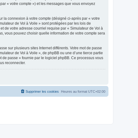
ici par « votre compte ») et les messages que vous envoyez
ur la connexion à votre compte (désigné ci-après par « votre
mulateur de Vol à Voile » sont protégées par les lois de
et de votre adresse courriel requise par « Simulateur de Vol à
 cas, vous pouvez choisir quelle information de votre compte sera
se sur plusieurs sites Internet différents. Votre mot de passe
ulateur de Vol à Voile », de phpBB ou une d’une tierce partie
ot de passe » fournie par le logiciel phpBB. Ce processus vous
ous reconnecter.
Supprimer les cookies
Heures au format
UTC+02:00