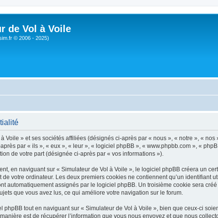
r de Vol à Voile
sim.fr © 2006 - 2025)
ialité
 Voile » et ses sociétés affiliées (désignés ci-après par « nous », « notre », « nos 
près par « ils », « eux », « leur », « logiciel phpBB », « www.phpbb.com », « phpB
tion de votre part (désignée ci-après par « vos informations »).
, en naviguant sur « Simulateur de Vol à Voile », le logiciel phpBB créera un certa
 de votre ordinateur. Les deux premiers cookies ne contiennent qu’un identifiant util
 sont automatiquement assignés par le logiciel phpBB. Un troisième cookie sera créé
 sujets que vous avez lus, ce qui améliore votre navigation sur le forum.
 phpBB tout en naviguant sur « Simulateur de Vol à Voile », bien que ceux-ci soien
nière est de récupérer l’information que vous nous envoyez et que nous collectons. 