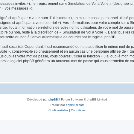
messages invités »), l’enregistrement sur « Simulateur de Vol à Voile » (désignée 
ar « vos messages »).
gné ci-après par « votre nom d’utilisateur »), un mot de passe personnel utilisé po
signée ci-après par « votre courriel »). Vos informations pour votre compte sur « Si
ge. Toute information en-dehors de votre nom d’utilisateur, de votre mot de passe 
atoire ou non, reste à la discrétion de « Simulateur de Vol à Voile ». Dans tous les
souscrire ou non à l’envoi automatique de courriel par le logiciel phpBB.
l soit sécurisé. Cependant, il est recommandé de ne pas utiliser le même mot de pas
Voile », conservez-le soigneusement et en aucun cas une personne affiliée de « Sim
 oubliez votre mot de passe, vous pouvez utiliser la fonction « J’ai oublié mon m
, alors le logiciel phpBB générera un nouveau mot de passe qui vous permettra de v
Développé par
phpBB
® Forum Software © phpBB Limited
Traduit par
phpBB-fr.com
Confidentialité
|
Conditions