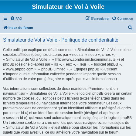
Simulateur de Vol à Voile
FAQ
S’enregistrer
Connexion
R
Index du forum
e
Simulateur de Vol à Voile - Politique de confidentialité
c
h
Cette politique explique en détail comment « Simulateur de Vol à Voile » et ses
sociétés affiliées (désignés ci-après par « nous », « notre », « nos »,
e
« Simulateur de Vol à Voile », « http://www.condorsim.fr/communaute ») et
r
phpBB (désigné ci-après par « ils », « eux », « leur », « logiciel phpBB »,
« www.phpbb.com », « phpBB Limited », « Équipes phpBB ») utilisent
c
n’importe quelle information collectée pendant n’importe quelle session
h
d’utilisation de votre part (désignée ci-après par « vos informations »).
e
Vos informations sont collectées de deux manières. Premièrement, en
r
naviguant sur « Simulateur de Vol à Voile », le logiciel phpBB créera un certain
nombre de cookies, qui sont des petits fichiers textes téléchargés dans les
fichiers temporaires du navigateur Internet de votre ordinateur. Les deux
premiers cookies ne contiennent qu’un identifiant utilisateur (désigné ci-après
par « user-id ») et un identifiant de session invité (désigné ci-après par
« session-id »), qui vous sont automatiquement assignés par le logiciel phpBB.
Un troisième cookie sera créé une fois que vous naviguerez sur les sujets de
« Simulateur de Vol à Voile » et est utilisé pour stocker les informations sur les
sujets que vous avez lus, ce qui améliore votre navigation sur le forum.