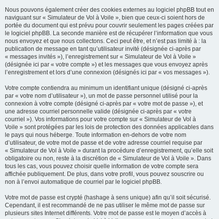
Nous pouvons également créer des cookies externes au logiciel phpBB tout en
naviguant sur « Simulateur de Vol à Voile », bien que ceux-ci soient hors de
portée du document qui est prévu pour couvrir seulement les pages créées par
le logiciel phpBB. La seconde manière est de récupérer l’information que vous
nous envoyez et que nous collectons. Ceci peut être, et n’est pas limité à : la
publication de message en tant qu’utilisateur invité (désignée ci-après par
« messages invités »), l’enregistrement sur « Simulateur de Vol à Voile »
(désignée ici par « votre compte ») et les messages que vous envoyez après
l’enregistrement et lors d’une connexion (désignés ici par « vos messages »).
Votre compte contiendra au minimum un identifiant unique (désigné ci-après
par « votre nom d’utilisateur »), un mot de passe personnel utilisé pour la
connexion à votre compte (désigné ci-après par « votre mot de passe »), et
une adresse courriel personnelle valide (désignée ci-après par « votre
courriel »). Vos informations pour votre compte sur « Simulateur de Vol à
Voile » sont protégées par les lois de protection des données applicables dans
le pays qui nous héberge. Toute information en-dehors de votre nom
d’utilisateur, de votre mot de passe et de votre adresse courriel requise par
« Simulateur de Vol à Voile » durant la procédure d’enregistrement, qu’elle soit
obligatoire ou non, reste à la discrétion de « Simulateur de Vol à Voile ». Dans
tous les cas, vous pouvez choisir quelle information de votre compte sera
affichée publiquement. De plus, dans votre profil, vous pouvez souscrire ou
non à l’envoi automatique de courriel par le logiciel phpBB.
Votre mot de passe est crypté (hashage à sens unique) afin qu’il soit sécurisé.
Cependant, il est recommandé de ne pas utiliser le même mot de passe sur
plusieurs sites Internet différents. Votre mot de passe est le moyen d’accès à