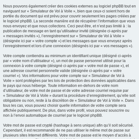
Nous pouvons également créer des cookies externes au logiciel phpBB tout en
naviguant sur « Simulateur de Vol à Voile », bien que ceux-ci soient hors de
portée du document qui est prévu pour couvrir seulement les pages créées par
le logiciel phpBB. La seconde manière est de récupérer l’information que vous
nous envoyez et que nous collectons. Ceci peut être, et n’est pas limité à : la
publication de message en tant qu’utilisateur invité (désignée ci-après par
« messages invités »), l’enregistrement sur « Simulateur de Vol à Voile »
(désignée ici par « votre compte ») et les messages que vous envoyez après
l’enregistrement et lors d’une connexion (désignés ici par « vos messages »).
Votre compte contiendra au minimum un identifiant unique (désigné ci-après
par « votre nom d’utilisateur »), un mot de passe personnel utilisé pour la
connexion à votre compte (désigné ci-après par « votre mot de passe »), et
une adresse courriel personnelle valide (désignée ci-après par « votre
courriel »). Vos informations pour votre compte sur « Simulateur de Vol à
Voile » sont protégées par les lois de protection des données applicables dans
le pays qui nous héberge. Toute information en-dehors de votre nom
d’utilisateur, de votre mot de passe et de votre adresse courriel requise par
« Simulateur de Vol à Voile » durant la procédure d’enregistrement, qu’elle soit
obligatoire ou non, reste à la discrétion de « Simulateur de Vol à Voile ». Dans
tous les cas, vous pouvez choisir quelle information de votre compte sera
affichée publiquement. De plus, dans votre profil, vous pouvez souscrire ou
non à l’envoi automatique de courriel par le logiciel phpBB.
Votre mot de passe est crypté (hashage à sens unique) afin qu’il soit sécurisé.
Cependant, il est recommandé de ne pas utiliser le même mot de passe sur
plusieurs sites Internet différents. Votre mot de passe est le moyen d’accès à