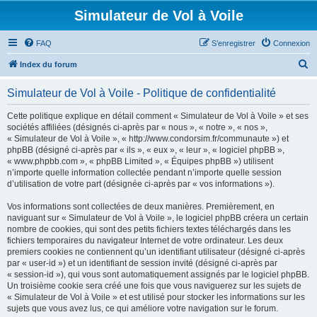
Simulateur de Vol à Voile
FAQ
S’enregistrer
Connexion
R
Index du forum
e
Simulateur de Vol à Voile - Politique de confidentialité
c
h
Cette politique explique en détail comment « Simulateur de Vol à Voile » et ses
sociétés affiliées (désignés ci-après par « nous », « notre », « nos »,
e
« Simulateur de Vol à Voile », « http://www.condorsim.fr/communaute ») et
r
phpBB (désigné ci-après par « ils », « eux », « leur », « logiciel phpBB »,
« www.phpbb.com », « phpBB Limited », « Équipes phpBB ») utilisent
c
n’importe quelle information collectée pendant n’importe quelle session
h
d’utilisation de votre part (désignée ci-après par « vos informations »).
e
Vos informations sont collectées de deux manières. Premièrement, en
r
naviguant sur « Simulateur de Vol à Voile », le logiciel phpBB créera un certain
nombre de cookies, qui sont des petits fichiers textes téléchargés dans les
fichiers temporaires du navigateur Internet de votre ordinateur. Les deux
premiers cookies ne contiennent qu’un identifiant utilisateur (désigné ci-après
par « user-id ») et un identifiant de session invité (désigné ci-après par
« session-id »), qui vous sont automatiquement assignés par le logiciel phpBB.
Un troisième cookie sera créé une fois que vous naviguerez sur les sujets de
« Simulateur de Vol à Voile » et est utilisé pour stocker les informations sur les
sujets que vous avez lus, ce qui améliore votre navigation sur le forum.