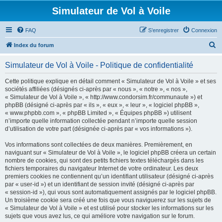
Simulateur de Vol à Voile
FAQ
S’enregistrer
Connexion
R
Index du forum
e
Simulateur de Vol à Voile - Politique de confidentialité
c
h
Cette politique explique en détail comment « Simulateur de Vol à Voile » et ses
sociétés affiliées (désignés ci-après par « nous », « notre », « nos »,
e
« Simulateur de Vol à Voile », « http://www.condorsim.fr/communaute ») et
r
phpBB (désigné ci-après par « ils », « eux », « leur », « logiciel phpBB »,
« www.phpbb.com », « phpBB Limited », « Équipes phpBB ») utilisent
c
n’importe quelle information collectée pendant n’importe quelle session
h
d’utilisation de votre part (désignée ci-après par « vos informations »).
e
Vos informations sont collectées de deux manières. Premièrement, en
r
naviguant sur « Simulateur de Vol à Voile », le logiciel phpBB créera un certain
nombre de cookies, qui sont des petits fichiers textes téléchargés dans les
fichiers temporaires du navigateur Internet de votre ordinateur. Les deux
premiers cookies ne contiennent qu’un identifiant utilisateur (désigné ci-après
par « user-id ») et un identifiant de session invité (désigné ci-après par
« session-id »), qui vous sont automatiquement assignés par le logiciel phpBB.
Un troisième cookie sera créé une fois que vous naviguerez sur les sujets de
« Simulateur de Vol à Voile » et est utilisé pour stocker les informations sur les
sujets que vous avez lus, ce qui améliore votre navigation sur le forum.