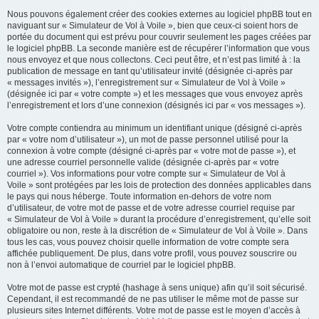
Nous pouvons également créer des cookies externes au logiciel phpBB tout en
naviguant sur « Simulateur de Vol à Voile », bien que ceux-ci soient hors de
portée du document qui est prévu pour couvrir seulement les pages créées par
le logiciel phpBB. La seconde manière est de récupérer l’information que vous
nous envoyez et que nous collectons. Ceci peut être, et n’est pas limité à : la
publication de message en tant qu’utilisateur invité (désignée ci-après par
« messages invités »), l’enregistrement sur « Simulateur de Vol à Voile »
(désignée ici par « votre compte ») et les messages que vous envoyez après
l’enregistrement et lors d’une connexion (désignés ici par « vos messages »).
Votre compte contiendra au minimum un identifiant unique (désigné ci-après
par « votre nom d’utilisateur »), un mot de passe personnel utilisé pour la
connexion à votre compte (désigné ci-après par « votre mot de passe »), et
une adresse courriel personnelle valide (désignée ci-après par « votre
courriel »). Vos informations pour votre compte sur « Simulateur de Vol à
Voile » sont protégées par les lois de protection des données applicables dans
le pays qui nous héberge. Toute information en-dehors de votre nom
d’utilisateur, de votre mot de passe et de votre adresse courriel requise par
« Simulateur de Vol à Voile » durant la procédure d’enregistrement, qu’elle soit
obligatoire ou non, reste à la discrétion de « Simulateur de Vol à Voile ». Dans
tous les cas, vous pouvez choisir quelle information de votre compte sera
affichée publiquement. De plus, dans votre profil, vous pouvez souscrire ou
non à l’envoi automatique de courriel par le logiciel phpBB.
Votre mot de passe est crypté (hashage à sens unique) afin qu’il soit sécurisé.
Cependant, il est recommandé de ne pas utiliser le même mot de passe sur
plusieurs sites Internet différents. Votre mot de passe est le moyen d’accès à