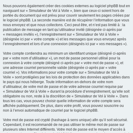
Nous pouvons également créer des cookies externes au logiciel phpBB tout en
naviguant sur « Simulateur de Vol à Voile », bien que ceux-ci soient hors de
portée du document qui est prévu pour couvrir seulement les pages créées par
le logiciel phpBB. La seconde manière est de récupérer l’information que vous
nous envoyez et que nous collectons. Ceci peut être, et n’est pas limité à : la
publication de message en tant qu’utilisateur invité (désignée ci-après par
« messages invités »), l’enregistrement sur « Simulateur de Vol à Voile »
(désignée ici par « votre compte ») et les messages que vous envoyez après
l’enregistrement et lors d’une connexion (désignés ici par « vos messages »).
Votre compte contiendra au minimum un identifiant unique (désigné ci-après
par « votre nom d’utilisateur »), un mot de passe personnel utilisé pour la
connexion à votre compte (désigné ci-après par « votre mot de passe »), et
une adresse courriel personnelle valide (désignée ci-après par « votre
courriel »). Vos informations pour votre compte sur « Simulateur de Vol à
Voile » sont protégées par les lois de protection des données applicables dans
le pays qui nous héberge. Toute information en-dehors de votre nom
d’utilisateur, de votre mot de passe et de votre adresse courriel requise par
« Simulateur de Vol à Voile » durant la procédure d’enregistrement, qu’elle soit
obligatoire ou non, reste à la discrétion de « Simulateur de Vol à Voile ». Dans
tous les cas, vous pouvez choisir quelle information de votre compte sera
affichée publiquement. De plus, dans votre profil, vous pouvez souscrire ou
non à l’envoi automatique de courriel par le logiciel phpBB.
Votre mot de passe est crypté (hashage à sens unique) afin qu’il soit sécurisé.
Cependant, il est recommandé de ne pas utiliser le même mot de passe sur
plusieurs sites Internet différents. Votre mot de passe est le moyen d’accès à