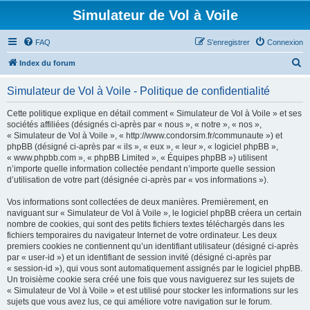
Simulateur de Vol à Voile
FAQ
S’enregistrer
Connexion
R
Index du forum
e
Simulateur de Vol à Voile - Politique de confidentialité
c
h
Cette politique explique en détail comment « Simulateur de Vol à Voile » et ses
sociétés affiliées (désignés ci-après par « nous », « notre », « nos »,
e
« Simulateur de Vol à Voile », « http://www.condorsim.fr/communaute ») et
r
phpBB (désigné ci-après par « ils », « eux », « leur », « logiciel phpBB »,
« www.phpbb.com », « phpBB Limited », « Équipes phpBB ») utilisent
c
n’importe quelle information collectée pendant n’importe quelle session
h
d’utilisation de votre part (désignée ci-après par « vos informations »).
e
Vos informations sont collectées de deux manières. Premièrement, en
r
naviguant sur « Simulateur de Vol à Voile », le logiciel phpBB créera un certain
nombre de cookies, qui sont des petits fichiers textes téléchargés dans les
fichiers temporaires du navigateur Internet de votre ordinateur. Les deux
premiers cookies ne contiennent qu’un identifiant utilisateur (désigné ci-après
par « user-id ») et un identifiant de session invité (désigné ci-après par
« session-id »), qui vous sont automatiquement assignés par le logiciel phpBB.
Un troisième cookie sera créé une fois que vous naviguerez sur les sujets de
« Simulateur de Vol à Voile » et est utilisé pour stocker les informations sur les
sujets que vous avez lus, ce qui améliore votre navigation sur le forum.