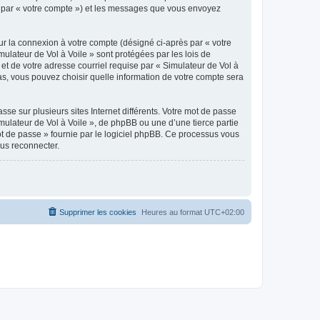
ici par « votre compte ») et les messages que vous envoyez
ur la connexion à votre compte (désigné ci-après par « votre
mulateur de Vol à Voile » sont protégées par les lois de
et de votre adresse courriel requise par « Simulateur de Vol à
 cas, vous pouvez choisir quelle information de votre compte sera
se sur plusieurs sites Internet différents. Votre mot de passe
ulateur de Vol à Voile », de phpBB ou une d’une tierce partie
ot de passe » fournie par le logiciel phpBB. Ce processus vous
ous reconnecter.
Supprimer les cookies
Heures au format
UTC+02:00