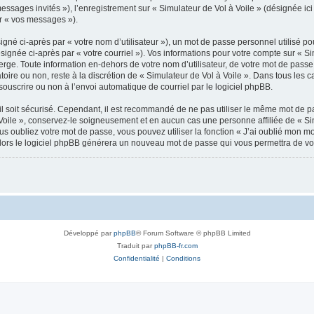
messages invités »), l’enregistrement sur « Simulateur de Vol à Voile » (désignée 
ar « vos messages »).
gné ci-après par « votre nom d’utilisateur »), un mot de passe personnel utilisé po
signée ci-après par « votre courriel »). Vos informations pour votre compte sur « Si
ge. Toute information en-dehors de votre nom d’utilisateur, de votre mot de passe 
atoire ou non, reste à la discrétion de « Simulateur de Vol à Voile ». Dans tous les
souscrire ou non à l’envoi automatique de courriel par le logiciel phpBB.
l soit sécurisé. Cependant, il est recommandé de ne pas utiliser le même mot de pas
Voile », conservez-le soigneusement et en aucun cas une personne affiliée de « Sim
 oubliez votre mot de passe, vous pouvez utiliser la fonction « J’ai oublié mon m
, alors le logiciel phpBB générera un nouveau mot de passe qui vous permettra de v
Développé par
phpBB
® Forum Software © phpBB Limited
Traduit par
phpBB-fr.com
Confidentialité
|
Conditions