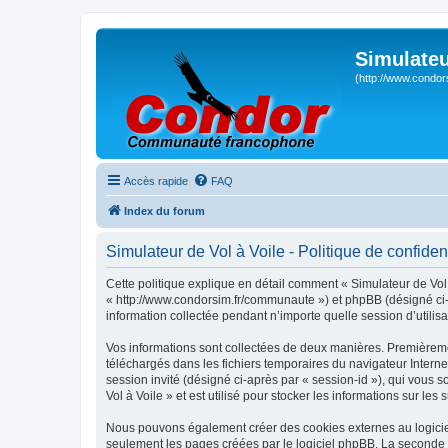
Simulateu
(http://www.condor
Accès rapide
FAQ
Index du forum
Simulateur de Vol à Voile - Politique de confident
Cette politique explique en détail comment « Simulateur de Vol à
« http://www.condorsim.fr/communaute ») et phpBB (désigné ci-a
information collectée pendant n’importe quelle session d’utilisa
Vos informations sont collectées de deux manières. Premièrement
téléchargés dans les fichiers temporaires du navigateur Internet
session invité (désigné ci-après par « session-id »), qui vous
Vol à Voile » et est utilisé pour stocker les informations sur les
Nous pouvons également créer des cookies externes au logiciel
seulement les pages créées par le logiciel phpBB. La seconde ma