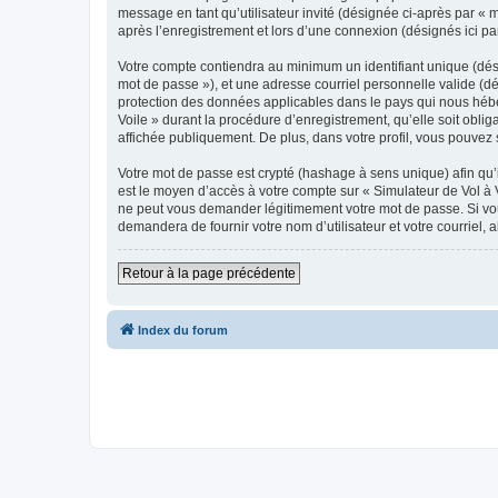
message en tant qu’utilisateur invité (désignée ci-après par « 
après l’enregistrement et lors d’une connexion (désignés ici p
Votre compte contiendra au minimum un identifiant unique (dési
mot de passe »), et une adresse courriel personnelle valide (dé
protection des données applicables dans le pays qui nous héber
Voile » durant la procédure d’enregistrement, qu’elle soit oblig
affichée publiquement. De plus, dans votre profil, vous pouvez 
Votre mot de passe est crypté (hashage à sens unique) afin qu’i
est le moyen d’accès à votre compte sur « Simulateur de Vol à 
ne peut vous demander légitimement votre mot de passe. Si vous
demandera de fournir votre nom d’utilisateur et votre courriel
Retour à la page précédente
Index du forum