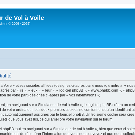
r de Vol à Voile
sim.fr © 2006 - 2025)
ialité
 Voile » et ses sociétés affiliées (désignés ci-après par « nous », « notre », « nos 
près par « ils », « eux », « leur », « logiciel phpBB », « www.phpbb.com », « phpB
tion de votre part (désignée ci-après par « vos informations »).
, en naviguant sur « Simulateur de Vol à Voile », le logiciel phpBB créera un certa
 de votre ordinateur. Les deux premiers cookies ne contiennent qu’un identifiant util
 sont automatiquement assignés par le logiciel phpBB. Un troisième cookie sera créé
 sujets que vous avez lus, ce qui améliore votre navigation sur le forum.
 phpBB tout en naviguant sur « Simulateur de Vol à Voile », bien que ceux-ci soien
nière est de récupérer l’information que vous nous envoyez et que nous collectons. 