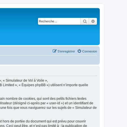
Rechercher
Recherche avancé
S’enregistrer
Connexion
», « Simulateur de Vol à Voile »,
B Limited », « Équipes phpBB ») utilisent n’importe quelle
in nombre de cookies, qui sont des petits fichiers textes
isateur (désigné ci-après par « user-id ») et un identifiant de
 une fois que vous naviguerez sur les sujets de « Simulateur de
t hors de portée du document qui est prévu pour couvrir
Ceci peut être, et n’est pas limité à : la publication de