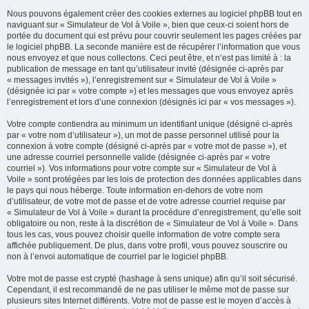
Nous pouvons également créer des cookies externes au logiciel phpBB tout en
naviguant sur « Simulateur de Vol à Voile », bien que ceux-ci soient hors de
portée du document qui est prévu pour couvrir seulement les pages créées par
le logiciel phpBB. La seconde manière est de récupérer l’information que vous
nous envoyez et que nous collectons. Ceci peut être, et n’est pas limité à : la
publication de message en tant qu’utilisateur invité (désignée ci-après par
« messages invités »), l’enregistrement sur « Simulateur de Vol à Voile »
(désignée ici par « votre compte ») et les messages que vous envoyez après
l’enregistrement et lors d’une connexion (désignés ici par « vos messages »).
Votre compte contiendra au minimum un identifiant unique (désigné ci-après
par « votre nom d’utilisateur »), un mot de passe personnel utilisé pour la
connexion à votre compte (désigné ci-après par « votre mot de passe »), et
une adresse courriel personnelle valide (désignée ci-après par « votre
courriel »). Vos informations pour votre compte sur « Simulateur de Vol à
Voile » sont protégées par les lois de protection des données applicables dans
le pays qui nous héberge. Toute information en-dehors de votre nom
d’utilisateur, de votre mot de passe et de votre adresse courriel requise par
« Simulateur de Vol à Voile » durant la procédure d’enregistrement, qu’elle soit
obligatoire ou non, reste à la discrétion de « Simulateur de Vol à Voile ». Dans
tous les cas, vous pouvez choisir quelle information de votre compte sera
affichée publiquement. De plus, dans votre profil, vous pouvez souscrire ou
non à l’envoi automatique de courriel par le logiciel phpBB.
Votre mot de passe est crypté (hashage à sens unique) afin qu’il soit sécurisé.
Cependant, il est recommandé de ne pas utiliser le même mot de passe sur
plusieurs sites Internet différents. Votre mot de passe est le moyen d’accès à