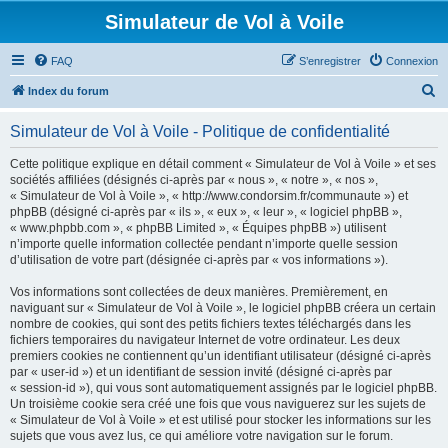
Simulateur de Vol à Voile
FAQ
S’enregistrer
Connexion
R
Index du forum
e
Simulateur de Vol à Voile - Politique de confidentialité
c
h
Cette politique explique en détail comment « Simulateur de Vol à Voile » et ses
sociétés affiliées (désignés ci-après par « nous », « notre », « nos »,
e
« Simulateur de Vol à Voile », « http://www.condorsim.fr/communaute ») et
r
phpBB (désigné ci-après par « ils », « eux », « leur », « logiciel phpBB »,
« www.phpbb.com », « phpBB Limited », « Équipes phpBB ») utilisent
c
n’importe quelle information collectée pendant n’importe quelle session
h
d’utilisation de votre part (désignée ci-après par « vos informations »).
e
Vos informations sont collectées de deux manières. Premièrement, en
r
naviguant sur « Simulateur de Vol à Voile », le logiciel phpBB créera un certain
nombre de cookies, qui sont des petits fichiers textes téléchargés dans les
fichiers temporaires du navigateur Internet de votre ordinateur. Les deux
premiers cookies ne contiennent qu’un identifiant utilisateur (désigné ci-après
par « user-id ») et un identifiant de session invité (désigné ci-après par
« session-id »), qui vous sont automatiquement assignés par le logiciel phpBB.
Un troisième cookie sera créé une fois que vous naviguerez sur les sujets de
« Simulateur de Vol à Voile » et est utilisé pour stocker les informations sur les
sujets que vous avez lus, ce qui améliore votre navigation sur le forum.