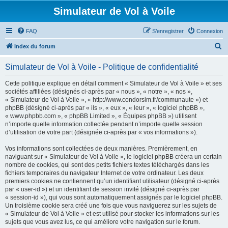
Simulateur de Vol à Voile
FAQ
S’enregistrer
Connexion
R
Index du forum
e
Simulateur de Vol à Voile - Politique de confidentialité
c
h
Cette politique explique en détail comment « Simulateur de Vol à Voile » et ses
sociétés affiliées (désignés ci-après par « nous », « notre », « nos »,
e
« Simulateur de Vol à Voile », « http://www.condorsim.fr/communaute ») et
r
phpBB (désigné ci-après par « ils », « eux », « leur », « logiciel phpBB »,
« www.phpbb.com », « phpBB Limited », « Équipes phpBB ») utilisent
c
n’importe quelle information collectée pendant n’importe quelle session
h
d’utilisation de votre part (désignée ci-après par « vos informations »).
e
Vos informations sont collectées de deux manières. Premièrement, en
r
naviguant sur « Simulateur de Vol à Voile », le logiciel phpBB créera un certain
nombre de cookies, qui sont des petits fichiers textes téléchargés dans les
fichiers temporaires du navigateur Internet de votre ordinateur. Les deux
premiers cookies ne contiennent qu’un identifiant utilisateur (désigné ci-après
par « user-id ») et un identifiant de session invité (désigné ci-après par
« session-id »), qui vous sont automatiquement assignés par le logiciel phpBB.
Un troisième cookie sera créé une fois que vous naviguerez sur les sujets de
« Simulateur de Vol à Voile » et est utilisé pour stocker les informations sur les
sujets que vous avez lus, ce qui améliore votre navigation sur le forum.