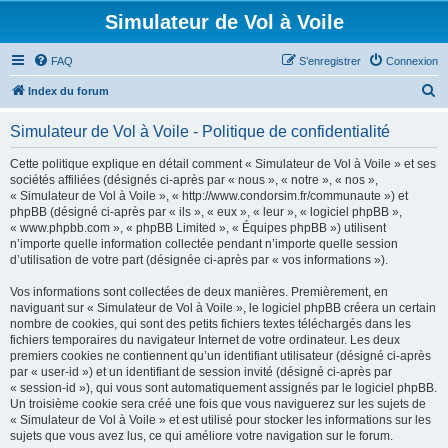
Simulateur de Vol à Voile
FAQ
S’enregistrer
Connexion
R
Index du forum
e
Simulateur de Vol à Voile - Politique de confidentialité
c
h
Cette politique explique en détail comment « Simulateur de Vol à Voile » et ses
sociétés affiliées (désignés ci-après par « nous », « notre », « nos »,
e
« Simulateur de Vol à Voile », « http://www.condorsim.fr/communaute ») et
r
phpBB (désigné ci-après par « ils », « eux », « leur », « logiciel phpBB »,
« www.phpbb.com », « phpBB Limited », « Équipes phpBB ») utilisent
c
n’importe quelle information collectée pendant n’importe quelle session
h
d’utilisation de votre part (désignée ci-après par « vos informations »).
e
Vos informations sont collectées de deux manières. Premièrement, en
r
naviguant sur « Simulateur de Vol à Voile », le logiciel phpBB créera un certain
nombre de cookies, qui sont des petits fichiers textes téléchargés dans les
fichiers temporaires du navigateur Internet de votre ordinateur. Les deux
premiers cookies ne contiennent qu’un identifiant utilisateur (désigné ci-après
par « user-id ») et un identifiant de session invité (désigné ci-après par
« session-id »), qui vous sont automatiquement assignés par le logiciel phpBB.
Un troisième cookie sera créé une fois que vous naviguerez sur les sujets de
« Simulateur de Vol à Voile » et est utilisé pour stocker les informations sur les
sujets que vous avez lus, ce qui améliore votre navigation sur le forum.