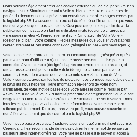
Nous pouvons également créer des cookies externes au logiciel phpBB tout en
naviguant sur « Simulateur de Vol à Voile », bien que ceux-ci soient hors de
portée du document qui est prévu pour couvrir seulement les pages créées par
le logiciel phpBB. La seconde manière est de récupérer l’information que vous
nous envoyez et que nous collectons. Ceci peut être, et n’est pas limité à : la
publication de message en tant qu’utilisateur invité (désignée ci-après par
« messages invités »), l’enregistrement sur « Simulateur de Vol à Voile »
(désignée ici par « votre compte ») et les messages que vous envoyez après
l’enregistrement et lors d’une connexion (désignés ici par « vos messages »).
Votre compte contiendra au minimum un identifiant unique (désigné ci-après
par « votre nom d’utilisateur »), un mot de passe personnel utilisé pour la
connexion à votre compte (désigné ci-après par « votre mot de passe »), et
une adresse courriel personnelle valide (désignée ci-après par « votre
courriel »). Vos informations pour votre compte sur « Simulateur de Vol à
Voile » sont protégées par les lois de protection des données applicables dans
le pays qui nous héberge. Toute information en-dehors de votre nom
d’utilisateur, de votre mot de passe et de votre adresse courriel requise par
« Simulateur de Vol à Voile » durant la procédure d’enregistrement, qu’elle soit
obligatoire ou non, reste à la discrétion de « Simulateur de Vol à Voile ». Dans
tous les cas, vous pouvez choisir quelle information de votre compte sera
affichée publiquement. De plus, dans votre profil, vous pouvez souscrire ou
non à l’envoi automatique de courriel par le logiciel phpBB.
Votre mot de passe est crypté (hashage à sens unique) afin qu’il soit sécurisé.
Cependant, il est recommandé de ne pas utiliser le même mot de passe sur
plusieurs sites Internet différents. Votre mot de passe est le moyen d’accès à