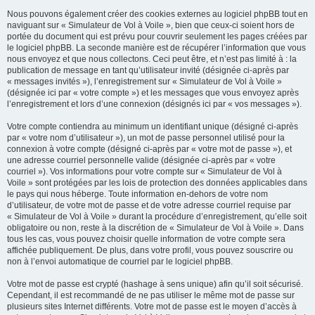
Nous pouvons également créer des cookies externes au logiciel phpBB tout en
naviguant sur « Simulateur de Vol à Voile », bien que ceux-ci soient hors de
portée du document qui est prévu pour couvrir seulement les pages créées par
le logiciel phpBB. La seconde manière est de récupérer l’information que vous
nous envoyez et que nous collectons. Ceci peut être, et n’est pas limité à : la
publication de message en tant qu’utilisateur invité (désignée ci-après par
« messages invités »), l’enregistrement sur « Simulateur de Vol à Voile »
(désignée ici par « votre compte ») et les messages que vous envoyez après
l’enregistrement et lors d’une connexion (désignés ici par « vos messages »).
Votre compte contiendra au minimum un identifiant unique (désigné ci-après
par « votre nom d’utilisateur »), un mot de passe personnel utilisé pour la
connexion à votre compte (désigné ci-après par « votre mot de passe »), et
une adresse courriel personnelle valide (désignée ci-après par « votre
courriel »). Vos informations pour votre compte sur « Simulateur de Vol à
Voile » sont protégées par les lois de protection des données applicables dans
le pays qui nous héberge. Toute information en-dehors de votre nom
d’utilisateur, de votre mot de passe et de votre adresse courriel requise par
« Simulateur de Vol à Voile » durant la procédure d’enregistrement, qu’elle soit
obligatoire ou non, reste à la discrétion de « Simulateur de Vol à Voile ». Dans
tous les cas, vous pouvez choisir quelle information de votre compte sera
affichée publiquement. De plus, dans votre profil, vous pouvez souscrire ou
non à l’envoi automatique de courriel par le logiciel phpBB.
Votre mot de passe est crypté (hashage à sens unique) afin qu’il soit sécurisé.
Cependant, il est recommandé de ne pas utiliser le même mot de passe sur
plusieurs sites Internet différents. Votre mot de passe est le moyen d’accès à