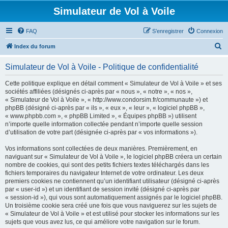
Simulateur de Vol à Voile
FAQ
S’enregistrer
Connexion
R
Index du forum
e
Simulateur de Vol à Voile - Politique de confidentialité
c
h
Cette politique explique en détail comment « Simulateur de Vol à Voile » et ses
sociétés affiliées (désignés ci-après par « nous », « notre », « nos »,
e
« Simulateur de Vol à Voile », « http://www.condorsim.fr/communaute ») et
r
phpBB (désigné ci-après par « ils », « eux », « leur », « logiciel phpBB »,
« www.phpbb.com », « phpBB Limited », « Équipes phpBB ») utilisent
c
n’importe quelle information collectée pendant n’importe quelle session
h
d’utilisation de votre part (désignée ci-après par « vos informations »).
e
Vos informations sont collectées de deux manières. Premièrement, en
r
naviguant sur « Simulateur de Vol à Voile », le logiciel phpBB créera un certain
nombre de cookies, qui sont des petits fichiers textes téléchargés dans les
fichiers temporaires du navigateur Internet de votre ordinateur. Les deux
premiers cookies ne contiennent qu’un identifiant utilisateur (désigné ci-après
par « user-id ») et un identifiant de session invité (désigné ci-après par
« session-id »), qui vous sont automatiquement assignés par le logiciel phpBB.
Un troisième cookie sera créé une fois que vous naviguerez sur les sujets de
« Simulateur de Vol à Voile » et est utilisé pour stocker les informations sur les
sujets que vous avez lus, ce qui améliore votre navigation sur le forum.