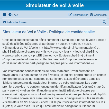
Simulateur de Vol à Voile
FAQ
S’enregistrer
Connexion
R
Index du forum
e
Simulateur de Vol à Voile - Politique de confidentialité
c
h
Cette politique explique en détail comment « Simulateur de Vol à Voile » et ses
sociétés affiliées (désignés ci-après par « nous », « notre », « nos »,
e
« Simulateur de Vol à Voile », « http://www.condorsim.fr/communaute ») et
r
phpBB (désigné ci-après par « ils », « eux », « leur », « logiciel phpBB »,
« www.phpbb.com », « phpBB Limited », « Équipes phpBB ») utilisent
c
n’importe quelle information collectée pendant n’importe quelle session
h
d’utilisation de votre part (désignée ci-après par « vos informations »).
e
Vos informations sont collectées de deux manières. Premièrement, en
r
naviguant sur « Simulateur de Vol à Voile », le logiciel phpBB créera un certain
nombre de cookies, qui sont des petits fichiers textes téléchargés dans les
fichiers temporaires du navigateur Internet de votre ordinateur. Les deux
premiers cookies ne contiennent qu’un identifiant utilisateur (désigné ci-après
par « user-id ») et un identifiant de session invité (désigné ci-après par
« session-id »), qui vous sont automatiquement assignés par le logiciel phpBB.
Un troisième cookie sera créé une fois que vous naviguerez sur les sujets de
« Simulateur de Vol à Voile » et est utilisé pour stocker les informations sur les
sujets que vous avez lus, ce qui améliore votre navigation sur le forum.