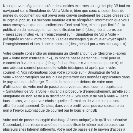
Nous pouvons également créer des cookies externes au logiciel phpBB tout en
naviguant sur « Simulateur de Vol à Voile », bien que ceux-ci soient hors de
portée du document qui est prévu pour couvrir seulement les pages créées par
le logiciel phpBB. La seconde manière est de récupérer l’information que vous
nous envoyez et que nous collectons. Ceci peut être, et n’est pas limité à : la
publication de message en tant qu’utilisateur invité (désignée ci-après par
« messages invités »), l’enregistrement sur « Simulateur de Vol à Voile »
(désignée ici par « votre compte ») et les messages que vous envoyez après
l’enregistrement et lors d’une connexion (désignés ici par « vos messages »).
Votre compte contiendra au minimum un identifiant unique (désigné ci-après
par « votre nom d’utilisateur »), un mot de passe personnel utilisé pour la
connexion à votre compte (désigné ci-après par « votre mot de passe »), et
une adresse courriel personnelle valide (désignée ci-après par « votre
courriel »). Vos informations pour votre compte sur « Simulateur de Vol à
Voile » sont protégées par les lois de protection des données applicables dans
le pays qui nous héberge. Toute information en-dehors de votre nom
d’utilisateur, de votre mot de passe et de votre adresse courriel requise par
« Simulateur de Vol à Voile » durant la procédure d’enregistrement, qu’elle soit
obligatoire ou non, reste à la discrétion de « Simulateur de Vol à Voile ». Dans
tous les cas, vous pouvez choisir quelle information de votre compte sera
affichée publiquement. De plus, dans votre profil, vous pouvez souscrire ou
non à l’envoi automatique de courriel par le logiciel phpBB.
Votre mot de passe est crypté (hashage à sens unique) afin qu’il soit sécurisé.
Cependant, il est recommandé de ne pas utiliser le même mot de passe sur
plusieurs sites Internet différents. Votre mot de passe est le moyen d’accès à