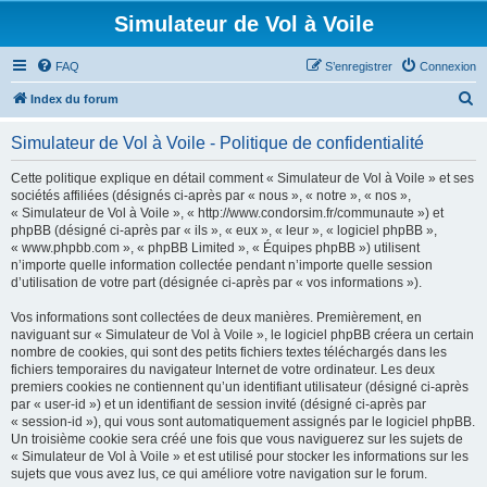
Simulateur de Vol à Voile
FAQ
S’enregistrer
Connexion
R
Index du forum
e
Simulateur de Vol à Voile - Politique de confidentialité
c
h
Cette politique explique en détail comment « Simulateur de Vol à Voile » et ses
sociétés affiliées (désignés ci-après par « nous », « notre », « nos »,
e
« Simulateur de Vol à Voile », « http://www.condorsim.fr/communaute ») et
r
phpBB (désigné ci-après par « ils », « eux », « leur », « logiciel phpBB »,
« www.phpbb.com », « phpBB Limited », « Équipes phpBB ») utilisent
c
n’importe quelle information collectée pendant n’importe quelle session
h
d’utilisation de votre part (désignée ci-après par « vos informations »).
e
Vos informations sont collectées de deux manières. Premièrement, en
r
naviguant sur « Simulateur de Vol à Voile », le logiciel phpBB créera un certain
nombre de cookies, qui sont des petits fichiers textes téléchargés dans les
fichiers temporaires du navigateur Internet de votre ordinateur. Les deux
premiers cookies ne contiennent qu’un identifiant utilisateur (désigné ci-après
par « user-id ») et un identifiant de session invité (désigné ci-après par
« session-id »), qui vous sont automatiquement assignés par le logiciel phpBB.
Un troisième cookie sera créé une fois que vous naviguerez sur les sujets de
« Simulateur de Vol à Voile » et est utilisé pour stocker les informations sur les
sujets que vous avez lus, ce qui améliore votre navigation sur le forum.