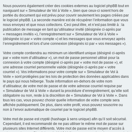
Nous pouvons également créer des cookies externes au logiciel phpBB tout en
naviguant sur « Simulateur de Vol à Voile », bien que ceux-ci soient hors de
portée du document qui est prévu pour couvrir seulement les pages créées par
le logiciel phpBB. La seconde manière est de récupérer l’information que vous
nous envoyez et que nous collectons. Ceci peut être, et n’est pas limité à : la
publication de message en tant qu’utilisateur invité (désignée ci-après par
« messages invités »), l’enregistrement sur « Simulateur de Vol à Voile »
(désignée ici par « votre compte ») et les messages que vous envoyez après
l’enregistrement et lors d’une connexion (désignés ici par « vos messages »).
Votre compte contiendra au minimum un identifiant unique (désigné ci-après
par « votre nom d’utilisateur »), un mot de passe personnel utilisé pour la
connexion à votre compte (désigné ci-après par « votre mot de passe »), et
une adresse courriel personnelle valide (désignée ci-après par « votre
courriel »). Vos informations pour votre compte sur « Simulateur de Vol à
Voile » sont protégées par les lois de protection des données applicables dans
le pays qui nous héberge. Toute information en-dehors de votre nom
d’utilisateur, de votre mot de passe et de votre adresse courriel requise par
« Simulateur de Vol à Voile » durant la procédure d’enregistrement, qu’elle soit
obligatoire ou non, reste à la discrétion de « Simulateur de Vol à Voile ». Dans
tous les cas, vous pouvez choisir quelle information de votre compte sera
affichée publiquement. De plus, dans votre profil, vous pouvez souscrire ou
non à l’envoi automatique de courriel par le logiciel phpBB.
Votre mot de passe est crypté (hashage à sens unique) afin qu’il soit sécurisé.
Cependant, il est recommandé de ne pas utiliser le même mot de passe sur
plusieurs sites Internet différents. Votre mot de passe est le moyen d’accès à