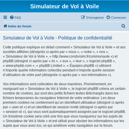
Simulateur de Vol à Voile
FAQ
S’enregistrer
Connexion
R
Index du forum
e
Simulateur de Vol à Voile - Politique de confidentialité
c
h
Cette politique explique en détail comment « Simulateur de Vol à Voile » et ses
sociétés affiliées (désignés ci-après par « nous », « notre », « nos »,
e
« Simulateur de Vol à Voile », « http://www.condorsim.fr/communaute ») et
r
phpBB (désigné ci-après par « ils », « eux », « leur », « logiciel phpBB »,
« www.phpbb.com », « phpBB Limited », « Équipes phpBB ») utilisent
c
n’importe quelle information collectée pendant n’importe quelle session
h
d’utilisation de votre part (désignée ci-après par « vos informations »).
e
Vos informations sont collectées de deux manières. Premièrement, en
r
naviguant sur « Simulateur de Vol à Voile », le logiciel phpBB créera un certain
nombre de cookies, qui sont des petits fichiers textes téléchargés dans les
fichiers temporaires du navigateur Internet de votre ordinateur. Les deux
premiers cookies ne contiennent qu’un identifiant utilisateur (désigné ci-après
par « user-id ») et un identifiant de session invité (désigné ci-après par
« session-id »), qui vous sont automatiquement assignés par le logiciel phpBB.
Un troisième cookie sera créé une fois que vous naviguerez sur les sujets de
« Simulateur de Vol à Voile » et est utilisé pour stocker les informations sur les
sujets que vous avez lus, ce qui améliore votre navigation sur le forum.