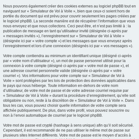
Nous pouvons également créer des cookies externes au logiciel phpBB tout en
naviguant sur « Simulateur de Vol à Voile », bien que ceux-ci soient hors de
portée du document qui est prévu pour couvrir seulement les pages créées par
le logiciel phpBB. La seconde manière est de récupérer l’information que vous
nous envoyez et que nous collectons. Ceci peut être, et n’est pas limité à : la
publication de message en tant qu’utilisateur invité (désignée ci-après par
« messages invités »), l’enregistrement sur « Simulateur de Vol à Voile »
(désignée ici par « votre compte ») et les messages que vous envoyez après
l’enregistrement et lors d’une connexion (désignés ici par « vos messages »).
Votre compte contiendra au minimum un identifiant unique (désigné ci-après
par « votre nom d’utilisateur »), un mot de passe personnel utilisé pour la
connexion à votre compte (désigné ci-après par « votre mot de passe »), et
une adresse courriel personnelle valide (désignée ci-après par « votre
courriel »). Vos informations pour votre compte sur « Simulateur de Vol à
Voile » sont protégées par les lois de protection des données applicables dans
le pays qui nous héberge. Toute information en-dehors de votre nom
d’utilisateur, de votre mot de passe et de votre adresse courriel requise par
« Simulateur de Vol à Voile » durant la procédure d’enregistrement, qu’elle soit
obligatoire ou non, reste à la discrétion de « Simulateur de Vol à Voile ». Dans
tous les cas, vous pouvez choisir quelle information de votre compte sera
affichée publiquement. De plus, dans votre profil, vous pouvez souscrire ou
non à l’envoi automatique de courriel par le logiciel phpBB.
Votre mot de passe est crypté (hashage à sens unique) afin qu’il soit sécurisé.
Cependant, il est recommandé de ne pas utiliser le même mot de passe sur
plusieurs sites Internet différents. Votre mot de passe est le moyen d’accès à