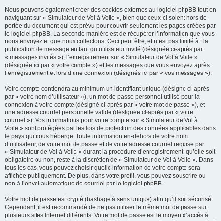
Nous pouvons également créer des cookies externes au logiciel phpBB tout en
naviguant sur « Simulateur de Vol à Voile », bien que ceux-ci soient hors de
portée du document qui est prévu pour couvrir seulement les pages créées par
le logiciel phpBB. La seconde manière est de récupérer l’information que vous
nous envoyez et que nous collectons. Ceci peut être, et n’est pas limité à : la
publication de message en tant qu’utilisateur invité (désignée ci-après par
« messages invités »), l’enregistrement sur « Simulateur de Vol à Voile »
(désignée ici par « votre compte ») et les messages que vous envoyez après
l’enregistrement et lors d’une connexion (désignés ici par « vos messages »).
Votre compte contiendra au minimum un identifiant unique (désigné ci-après
par « votre nom d’utilisateur »), un mot de passe personnel utilisé pour la
connexion à votre compte (désigné ci-après par « votre mot de passe »), et
une adresse courriel personnelle valide (désignée ci-après par « votre
courriel »). Vos informations pour votre compte sur « Simulateur de Vol à
Voile » sont protégées par les lois de protection des données applicables dans
le pays qui nous héberge. Toute information en-dehors de votre nom
d’utilisateur, de votre mot de passe et de votre adresse courriel requise par
« Simulateur de Vol à Voile » durant la procédure d’enregistrement, qu’elle soit
obligatoire ou non, reste à la discrétion de « Simulateur de Vol à Voile ». Dans
tous les cas, vous pouvez choisir quelle information de votre compte sera
affichée publiquement. De plus, dans votre profil, vous pouvez souscrire ou
non à l’envoi automatique de courriel par le logiciel phpBB.
Votre mot de passe est crypté (hashage à sens unique) afin qu’il soit sécurisé.
Cependant, il est recommandé de ne pas utiliser le même mot de passe sur
plusieurs sites Internet différents. Votre mot de passe est le moyen d’accès à