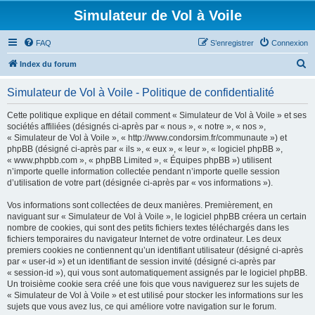
Simulateur de Vol à Voile
FAQ
S’enregistrer
Connexion
R
Index du forum
e
Simulateur de Vol à Voile - Politique de confidentialité
c
h
Cette politique explique en détail comment « Simulateur de Vol à Voile » et ses
sociétés affiliées (désignés ci-après par « nous », « notre », « nos »,
e
« Simulateur de Vol à Voile », « http://www.condorsim.fr/communaute ») et
r
phpBB (désigné ci-après par « ils », « eux », « leur », « logiciel phpBB »,
« www.phpbb.com », « phpBB Limited », « Équipes phpBB ») utilisent
c
n’importe quelle information collectée pendant n’importe quelle session
h
d’utilisation de votre part (désignée ci-après par « vos informations »).
e
Vos informations sont collectées de deux manières. Premièrement, en
r
naviguant sur « Simulateur de Vol à Voile », le logiciel phpBB créera un certain
nombre de cookies, qui sont des petits fichiers textes téléchargés dans les
fichiers temporaires du navigateur Internet de votre ordinateur. Les deux
premiers cookies ne contiennent qu’un identifiant utilisateur (désigné ci-après
par « user-id ») et un identifiant de session invité (désigné ci-après par
« session-id »), qui vous sont automatiquement assignés par le logiciel phpBB.
Un troisième cookie sera créé une fois que vous naviguerez sur les sujets de
« Simulateur de Vol à Voile » et est utilisé pour stocker les informations sur les
sujets que vous avez lus, ce qui améliore votre navigation sur le forum.