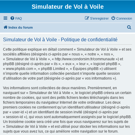
Simulateur de Vol à Voile
FAQ
S’enregistrer
Connexion
R
Index du forum
e
Simulateur de Vol à Voile - Politique de confidentialité
c
h
Cette politique explique en détail comment « Simulateur de Vol à Voile » et ses
sociétés affiliées (désignés ci-après par « nous », « notre », « nos »,
e
« Simulateur de Vol à Voile », « http://www.condorsim.fr/communaute ») et
r
phpBB (désigné ci-après par « ils », « eux », « leur », « logiciel phpBB »,
« www.phpbb.com », « phpBB Limited », « Équipes phpBB ») utilisent
c
n’importe quelle information collectée pendant n’importe quelle session
h
d’utilisation de votre part (désignée ci-après par « vos informations »).
e
Vos informations sont collectées de deux manières. Premièrement, en
r
naviguant sur « Simulateur de Vol à Voile », le logiciel phpBB créera un certain
nombre de cookies, qui sont des petits fichiers textes téléchargés dans les
fichiers temporaires du navigateur Internet de votre ordinateur. Les deux
premiers cookies ne contiennent qu’un identifiant utilisateur (désigné ci-après
par « user-id ») et un identifiant de session invité (désigné ci-après par
« session-id »), qui vous sont automatiquement assignés par le logiciel phpBB.
Un troisième cookie sera créé une fois que vous naviguerez sur les sujets de
« Simulateur de Vol à Voile » et est utilisé pour stocker les informations sur les
sujets que vous avez lus, ce qui améliore votre navigation sur le forum.