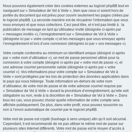
Nous pouvons également créer des cookies externes au logiciel phpBB tout en
naviguant sur « Simulateur de Vol à Voile », bien que ceux-ci soient hors de
portée du document qui est prévu pour couvrir seulement les pages créées par
le logiciel phpBB. La seconde manière est de récupérer l’information que vous
nous envoyez et que nous collectons. Ceci peut être, et n’est pas limité à : la
publication de message en tant qu’utilisateur invité (désignée ci-après par
« messages invités »), l’enregistrement sur « Simulateur de Vol à Voile »
(désignée ici par « votre compte ») et les messages que vous envoyez après
l’enregistrement et lors d’une connexion (désignés ici par « vos messages »).
Votre compte contiendra au minimum un identifiant unique (désigné ci-après
par « votre nom d’utilisateur »), un mot de passe personnel utilisé pour la
connexion à votre compte (désigné ci-après par « votre mot de passe »), et
une adresse courriel personnelle valide (désignée ci-après par « votre
courriel »). Vos informations pour votre compte sur « Simulateur de Vol à
Voile » sont protégées par les lois de protection des données applicables dans
le pays qui nous héberge. Toute information en-dehors de votre nom
d’utilisateur, de votre mot de passe et de votre adresse courriel requise par
« Simulateur de Vol à Voile » durant la procédure d’enregistrement, qu’elle soit
obligatoire ou non, reste à la discrétion de « Simulateur de Vol à Voile ». Dans
tous les cas, vous pouvez choisir quelle information de votre compte sera
affichée publiquement. De plus, dans votre profil, vous pouvez souscrire ou
non à l’envoi automatique de courriel par le logiciel phpBB.
Votre mot de passe est crypté (hashage à sens unique) afin qu’il soit sécurisé.
Cependant, il est recommandé de ne pas utiliser le même mot de passe sur
plusieurs sites Internet différents. Votre mot de passe est le moyen d’accès à