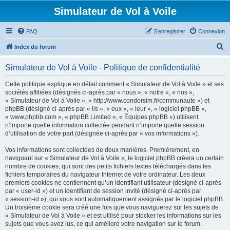
Simulateur de Vol à Voile
FAQ
S’enregistrer
Connexion
R
Index du forum
e
Simulateur de Vol à Voile - Politique de confidentialité
c
h
Cette politique explique en détail comment « Simulateur de Vol à Voile » et ses
sociétés affiliées (désignés ci-après par « nous », « notre », « nos »,
e
« Simulateur de Vol à Voile », « http://www.condorsim.fr/communaute ») et
r
phpBB (désigné ci-après par « ils », « eux », « leur », « logiciel phpBB »,
« www.phpbb.com », « phpBB Limited », « Équipes phpBB ») utilisent
c
n’importe quelle information collectée pendant n’importe quelle session
h
d’utilisation de votre part (désignée ci-après par « vos informations »).
e
Vos informations sont collectées de deux manières. Premièrement, en
r
naviguant sur « Simulateur de Vol à Voile », le logiciel phpBB créera un certain
nombre de cookies, qui sont des petits fichiers textes téléchargés dans les
fichiers temporaires du navigateur Internet de votre ordinateur. Les deux
premiers cookies ne contiennent qu’un identifiant utilisateur (désigné ci-après
par « user-id ») et un identifiant de session invité (désigné ci-après par
« session-id »), qui vous sont automatiquement assignés par le logiciel phpBB.
Un troisième cookie sera créé une fois que vous naviguerez sur les sujets de
« Simulateur de Vol à Voile » et est utilisé pour stocker les informations sur les
sujets que vous avez lus, ce qui améliore votre navigation sur le forum.