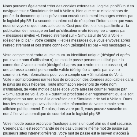
Nous pouvons également créer des cookies externes au logiciel phpBB tout en
naviguant sur « Simulateur de Vol à Voile », bien que ceux-ci soient hors de
portée du document qui est prévu pour couvrir seulement les pages créées par
le logiciel phpBB. La seconde manière est de récupérer l’information que vous
nous envoyez et que nous collectons. Ceci peut être, et n’est pas limité à : la
publication de message en tant qu’utilisateur invité (désignée ci-après par
« messages invités »), l’enregistrement sur « Simulateur de Vol à Voile »
(désignée ici par « votre compte ») et les messages que vous envoyez après
l’enregistrement et lors d’une connexion (désignés ici par « vos messages »).
Votre compte contiendra au minimum un identifiant unique (désigné ci-après
par « votre nom d’utilisateur »), un mot de passe personnel utilisé pour la
connexion à votre compte (désigné ci-après par « votre mot de passe »), et
une adresse courriel personnelle valide (désignée ci-après par « votre
courriel »). Vos informations pour votre compte sur « Simulateur de Vol à
Voile » sont protégées par les lois de protection des données applicables dans
le pays qui nous héberge. Toute information en-dehors de votre nom
d’utilisateur, de votre mot de passe et de votre adresse courriel requise par
« Simulateur de Vol à Voile » durant la procédure d’enregistrement, qu’elle soit
obligatoire ou non, reste à la discrétion de « Simulateur de Vol à Voile ». Dans
tous les cas, vous pouvez choisir quelle information de votre compte sera
affichée publiquement. De plus, dans votre profil, vous pouvez souscrire ou
non à l’envoi automatique de courriel par le logiciel phpBB.
Votre mot de passe est crypté (hashage à sens unique) afin qu’il soit sécurisé.
Cependant, il est recommandé de ne pas utiliser le même mot de passe sur
plusieurs sites Internet différents. Votre mot de passe est le moyen d’accès à