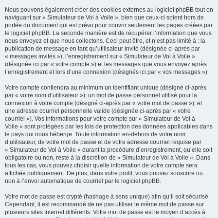
Nous pouvons également créer des cookies externes au logiciel phpBB tout en
naviguant sur « Simulateur de Vol à Voile », bien que ceux-ci soient hors de
portée du document qui est prévu pour couvrir seulement les pages créées par
le logiciel phpBB. La seconde manière est de récupérer l’information que vous
nous envoyez et que nous collectons. Ceci peut être, et n’est pas limité à : la
publication de message en tant qu’utilisateur invité (désignée ci-après par
« messages invités »), l’enregistrement sur « Simulateur de Vol à Voile »
(désignée ici par « votre compte ») et les messages que vous envoyez après
l’enregistrement et lors d’une connexion (désignés ici par « vos messages »).
Votre compte contiendra au minimum un identifiant unique (désigné ci-après
par « votre nom d’utilisateur »), un mot de passe personnel utilisé pour la
connexion à votre compte (désigné ci-après par « votre mot de passe »), et
une adresse courriel personnelle valide (désignée ci-après par « votre
courriel »). Vos informations pour votre compte sur « Simulateur de Vol à
Voile » sont protégées par les lois de protection des données applicables dans
le pays qui nous héberge. Toute information en-dehors de votre nom
d’utilisateur, de votre mot de passe et de votre adresse courriel requise par
« Simulateur de Vol à Voile » durant la procédure d’enregistrement, qu’elle soit
obligatoire ou non, reste à la discrétion de « Simulateur de Vol à Voile ». Dans
tous les cas, vous pouvez choisir quelle information de votre compte sera
affichée publiquement. De plus, dans votre profil, vous pouvez souscrire ou
non à l’envoi automatique de courriel par le logiciel phpBB.
Votre mot de passe est crypté (hashage à sens unique) afin qu’il soit sécurisé.
Cependant, il est recommandé de ne pas utiliser le même mot de passe sur
plusieurs sites Internet différents. Votre mot de passe est le moyen d’accès à