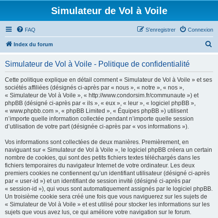
Simulateur de Vol à Voile
FAQ
S’enregistrer
Connexion
R
Index du forum
e
Simulateur de Vol à Voile - Politique de confidentialité
c
h
Cette politique explique en détail comment « Simulateur de Vol à Voile » et ses
sociétés affiliées (désignés ci-après par « nous », « notre », « nos »,
e
« Simulateur de Vol à Voile », « http://www.condorsim.fr/communaute ») et
r
phpBB (désigné ci-après par « ils », « eux », « leur », « logiciel phpBB »,
« www.phpbb.com », « phpBB Limited », « Équipes phpBB ») utilisent
c
n’importe quelle information collectée pendant n’importe quelle session
h
d’utilisation de votre part (désignée ci-après par « vos informations »).
e
Vos informations sont collectées de deux manières. Premièrement, en
r
naviguant sur « Simulateur de Vol à Voile », le logiciel phpBB créera un certain
nombre de cookies, qui sont des petits fichiers textes téléchargés dans les
fichiers temporaires du navigateur Internet de votre ordinateur. Les deux
premiers cookies ne contiennent qu’un identifiant utilisateur (désigné ci-après
par « user-id ») et un identifiant de session invité (désigné ci-après par
« session-id »), qui vous sont automatiquement assignés par le logiciel phpBB.
Un troisième cookie sera créé une fois que vous naviguerez sur les sujets de
« Simulateur de Vol à Voile » et est utilisé pour stocker les informations sur les
sujets que vous avez lus, ce qui améliore votre navigation sur le forum.