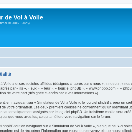
r de Vol à Voile
sim.fr © 2006 - 2025)
ialité
 Voile » et ses sociétés affiliées (désignés ci-après par « nous », « notre », « nos 
près par « ils », « eux », « leur », « logiciel phpBB », « www.phpbb.com », « phpB
tion de votre part (désignée ci-après par « vos informations »).
, en naviguant sur « Simulateur de Vol à Voile », le logiciel phpBB créera un certa
 de votre ordinateur. Les deux premiers cookies ne contiennent qu’un identifiant util
 sont automatiquement assignés par le logiciel phpBB. Un troisième cookie sera créé
 sujets que vous avez lus, ce qui améliore votre navigation sur le forum.
 phpBB tout en naviguant sur « Simulateur de Vol à Voile », bien que ceux-ci soien
nière est de récupérer l’information que vous nous envoyez et que nous collectons. 