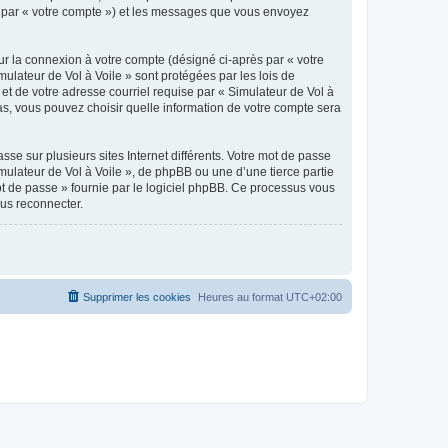
ici par « votre compte ») et les messages que vous envoyez
ur la connexion à votre compte (désigné ci-après par « votre
mulateur de Vol à Voile » sont protégées par les lois de
et de votre adresse courriel requise par « Simulateur de Vol à
 cas, vous pouvez choisir quelle information de votre compte sera
se sur plusieurs sites Internet différents. Votre mot de passe
ulateur de Vol à Voile », de phpBB ou une d’une tierce partie
ot de passe » fournie par le logiciel phpBB. Ce processus vous
ous reconnecter.
Supprimer les cookies
Heures au format
UTC+02:00