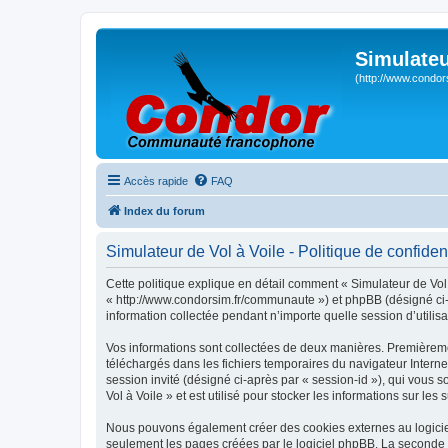
Simulateu
(http://www.condor
Accès rapide
FAQ
Index du forum
Simulateur de Vol à Voile - Politique de confident
Cette politique explique en détail comment « Simulateur de Vol à
« http://www.condorsim.fr/communaute ») et phpBB (désigné ci-a
information collectée pendant n’importe quelle session d’utilisa
Vos informations sont collectées de deux manières. Premièrement
téléchargés dans les fichiers temporaires du navigateur Internet
session invité (désigné ci-après par « session-id »), qui vous
Vol à Voile » et est utilisé pour stocker les informations sur les
Nous pouvons également créer des cookies externes au logiciel
seulement les pages créées par le logiciel phpBB. La seconde ma