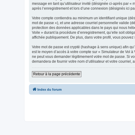
message en tant qu’utilisateur invité (désignée ci-après par « 
après l’enregistrement et lors d’une connexion (désignés ici p
Votre compte contiendra au minimum un identifiant unique (dési
mot de passe »), et une adresse courriel personnelle valide (dé
protection des données applicables dans le pays qui nous héber
Voile » durant la procédure d’enregistrement, qu’elle soit oblig
affichée publiquement. De plus, dans votre profil, vous pouvez 
Votre mot de passe est crypté (hashage à sens unique) afin qu’i
est le moyen d’accès à votre compte sur « Simulateur de Vol à 
ne peut vous demander légitimement votre mot de passe. Si vous
demandera de fournir votre nom d’utilisateur et votre courriel
Retour à la page précédente
Index du forum