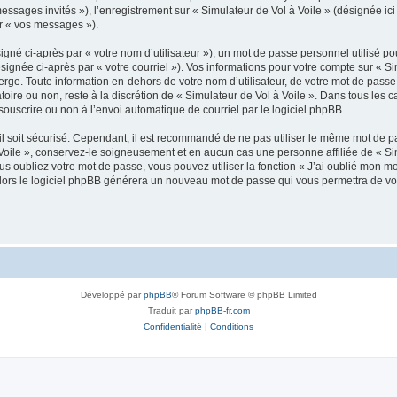
messages invités »), l’enregistrement sur « Simulateur de Vol à Voile » (désignée 
ar « vos messages »).
gné ci-après par « votre nom d’utilisateur »), un mot de passe personnel utilisé po
signée ci-après par « votre courriel »). Vos informations pour votre compte sur « Si
ge. Toute information en-dehors de votre nom d’utilisateur, de votre mot de passe 
atoire ou non, reste à la discrétion de « Simulateur de Vol à Voile ». Dans tous les
souscrire ou non à l’envoi automatique de courriel par le logiciel phpBB.
l soit sécurisé. Cependant, il est recommandé de ne pas utiliser le même mot de pas
Voile », conservez-le soigneusement et en aucun cas une personne affiliée de « Sim
 oubliez votre mot de passe, vous pouvez utiliser la fonction « J’ai oublié mon m
, alors le logiciel phpBB générera un nouveau mot de passe qui vous permettra de v
Développé par
phpBB
® Forum Software © phpBB Limited
Traduit par
phpBB-fr.com
Confidentialité
|
Conditions