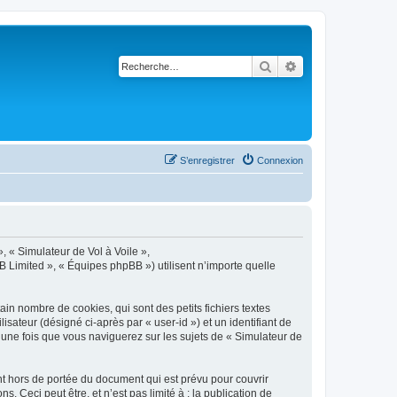
Rechercher
Recherche avancé
S’enregistrer
Connexion
», « Simulateur de Vol à Voile »,
B Limited », « Équipes phpBB ») utilisent n’importe quelle
in nombre de cookies, qui sont des petits fichiers textes
isateur (désigné ci-après par « user-id ») et un identifiant de
 une fois que vous naviguerez sur les sujets de « Simulateur de
t hors de portée du document qui est prévu pour couvrir
Ceci peut être, et n’est pas limité à : la publication de