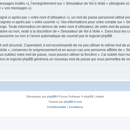
messages invités »), l’enregistrement sur « Simulateur de Vol à Voile » (désignée 
ar « vos messages »).
gné ci-après par « votre nom d’utilisateur »), un mot de passe personnel utilisé po
signée ci-après par « votre courriel »). Vos informations pour votre compte sur « Si
ge. Toute information en-dehors de votre nom d’utilisateur, de votre mot de passe 
atoire ou non, reste à la discrétion de « Simulateur de Vol à Voile ». Dans tous les
souscrire ou non à l’envoi automatique de courriel par le logiciel phpBB.
l soit sécurisé. Cependant, il est recommandé de ne pas utiliser le même mot de pas
Voile », conservez-le soigneusement et en aucun cas une personne affiliée de « Sim
 oubliez votre mot de passe, vous pouvez utiliser la fonction « J’ai oublié mon m
, alors le logiciel phpBB générera un nouveau mot de passe qui vous permettra de v
Développé par
phpBB
® Forum Software © phpBB Limited
Traduit par
phpBB-fr.com
Confidentialité
|
Conditions