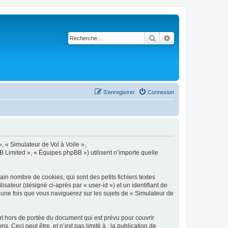
Rechercher
Recherche avancé
S’enregistrer
Connexion
», « Simulateur de Vol à Voile »,
B Limited », « Équipes phpBB ») utilisent n’importe quelle
in nombre de cookies, qui sont des petits fichiers textes
isateur (désigné ci-après par « user-id ») et un identifiant de
 une fois que vous naviguerez sur les sujets de « Simulateur de
t hors de portée du document qui est prévu pour couvrir
Ceci peut être, et n’est pas limité à : la publication de