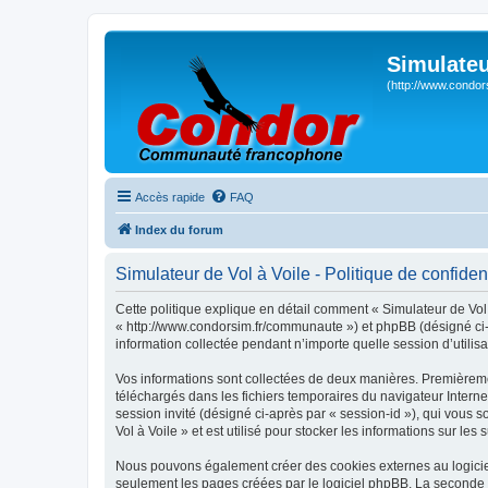
Simulateu
(http://www.condor
Accès rapide
FAQ
Index du forum
Simulateur de Vol à Voile - Politique de confident
Cette politique explique en détail comment « Simulateur de Vol à
« http://www.condorsim.fr/communaute ») et phpBB (désigné ci-a
information collectée pendant n’importe quelle session d’utilisa
Vos informations sont collectées de deux manières. Premièrement
téléchargés dans les fichiers temporaires du navigateur Internet
session invité (désigné ci-après par « session-id »), qui vous
Vol à Voile » et est utilisé pour stocker les informations sur les
Nous pouvons également créer des cookies externes au logiciel
seulement les pages créées par le logiciel phpBB. La seconde ma