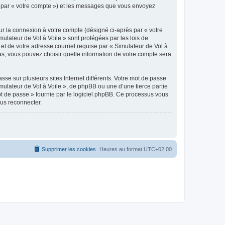
ici par « votre compte ») et les messages que vous envoyez
ur la connexion à votre compte (désigné ci-après par « votre
mulateur de Vol à Voile » sont protégées par les lois de
et de votre adresse courriel requise par « Simulateur de Vol à
 cas, vous pouvez choisir quelle information de votre compte sera
se sur plusieurs sites Internet différents. Votre mot de passe
ulateur de Vol à Voile », de phpBB ou une d’une tierce partie
ot de passe » fournie par le logiciel phpBB. Ce processus vous
ous reconnecter.
Supprimer les cookies
Heures au format
UTC+02:00