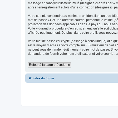
message en tant qu’utilisateur invité (désignée ci-après par « 
après l’enregistrement et lors d’une connexion (désignés ici p
Votre compte contiendra au minimum un identifiant unique (dési
mot de passe »), et une adresse courriel personnelle valide (dé
protection des données applicables dans le pays qui nous héber
Voile » durant la procédure d’enregistrement, qu’elle soit oblig
affichée publiquement. De plus, dans votre profil, vous pouvez 
Votre mot de passe est crypté (hashage à sens unique) afin qu’i
est le moyen d’accès à votre compte sur « Simulateur de Vol à 
ne peut vous demander légitimement votre mot de passe. Si vous
demandera de fournir votre nom d’utilisateur et votre courriel
Retour à la page précédente
Index du forum