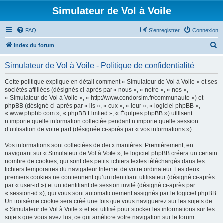
Simulateur de Vol à Voile
FAQ
S’enregistrer
Connexion
R
Index du forum
e
Simulateur de Vol à Voile - Politique de confidentialité
c
h
Cette politique explique en détail comment « Simulateur de Vol à Voile » et ses
sociétés affiliées (désignés ci-après par « nous », « notre », « nos »,
e
« Simulateur de Vol à Voile », « http://www.condorsim.fr/communaute ») et
r
phpBB (désigné ci-après par « ils », « eux », « leur », « logiciel phpBB »,
« www.phpbb.com », « phpBB Limited », « Équipes phpBB ») utilisent
c
n’importe quelle information collectée pendant n’importe quelle session
h
d’utilisation de votre part (désignée ci-après par « vos informations »).
e
Vos informations sont collectées de deux manières. Premièrement, en
r
naviguant sur « Simulateur de Vol à Voile », le logiciel phpBB créera un certain
nombre de cookies, qui sont des petits fichiers textes téléchargés dans les
fichiers temporaires du navigateur Internet de votre ordinateur. Les deux
premiers cookies ne contiennent qu’un identifiant utilisateur (désigné ci-après
par « user-id ») et un identifiant de session invité (désigné ci-après par
« session-id »), qui vous sont automatiquement assignés par le logiciel phpBB.
Un troisième cookie sera créé une fois que vous naviguerez sur les sujets de
« Simulateur de Vol à Voile » et est utilisé pour stocker les informations sur les
sujets que vous avez lus, ce qui améliore votre navigation sur le forum.