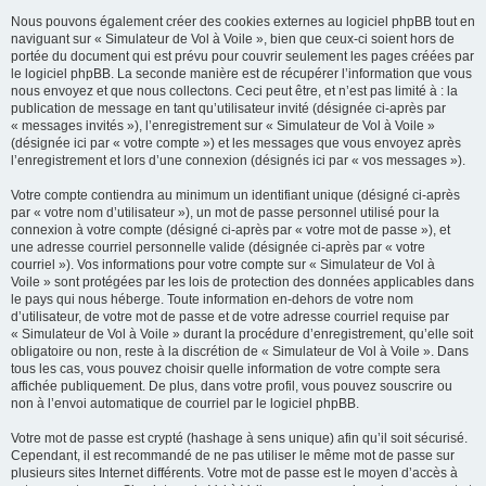
Nous pouvons également créer des cookies externes au logiciel phpBB tout en
naviguant sur « Simulateur de Vol à Voile », bien que ceux-ci soient hors de
portée du document qui est prévu pour couvrir seulement les pages créées par
le logiciel phpBB. La seconde manière est de récupérer l’information que vous
nous envoyez et que nous collectons. Ceci peut être, et n’est pas limité à : la
publication de message en tant qu’utilisateur invité (désignée ci-après par
« messages invités »), l’enregistrement sur « Simulateur de Vol à Voile »
(désignée ici par « votre compte ») et les messages que vous envoyez après
l’enregistrement et lors d’une connexion (désignés ici par « vos messages »).
Votre compte contiendra au minimum un identifiant unique (désigné ci-après
par « votre nom d’utilisateur »), un mot de passe personnel utilisé pour la
connexion à votre compte (désigné ci-après par « votre mot de passe »), et
une adresse courriel personnelle valide (désignée ci-après par « votre
courriel »). Vos informations pour votre compte sur « Simulateur de Vol à
Voile » sont protégées par les lois de protection des données applicables dans
le pays qui nous héberge. Toute information en-dehors de votre nom
d’utilisateur, de votre mot de passe et de votre adresse courriel requise par
« Simulateur de Vol à Voile » durant la procédure d’enregistrement, qu’elle soit
obligatoire ou non, reste à la discrétion de « Simulateur de Vol à Voile ». Dans
tous les cas, vous pouvez choisir quelle information de votre compte sera
affichée publiquement. De plus, dans votre profil, vous pouvez souscrire ou
non à l’envoi automatique de courriel par le logiciel phpBB.
Votre mot de passe est crypté (hashage à sens unique) afin qu’il soit sécurisé.
Cependant, il est recommandé de ne pas utiliser le même mot de passe sur
plusieurs sites Internet différents. Votre mot de passe est le moyen d’accès à