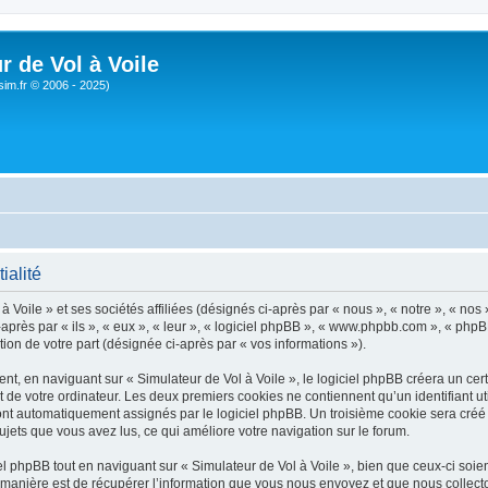
r de Vol à Voile
sim.fr © 2006 - 2025)
ialité
 Voile » et ses sociétés affiliées (désignés ci-après par « nous », « notre », « nos 
près par « ils », « eux », « leur », « logiciel phpBB », « www.phpbb.com », « phpB
tion de votre part (désignée ci-après par « vos informations »).
, en naviguant sur « Simulateur de Vol à Voile », le logiciel phpBB créera un certa
 de votre ordinateur. Les deux premiers cookies ne contiennent qu’un identifiant util
 sont automatiquement assignés par le logiciel phpBB. Un troisième cookie sera créé
 sujets que vous avez lus, ce qui améliore votre navigation sur le forum.
 phpBB tout en naviguant sur « Simulateur de Vol à Voile », bien que ceux-ci soien
nière est de récupérer l’information que vous nous envoyez et que nous collectons. 