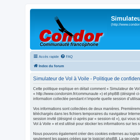
Simulateu
(http://www.condor
Accès rapide
FAQ
Index du forum
Simulateur de Vol à Voile - Politique de confident
Cette politique explique en détail comment « Simulateur de Vol à
« http://www.condorsim.fr/communaute ») et phpBB (désigné ci-a
information collectée pendant n’importe quelle session d’utilisa
Vos informations sont collectées de deux manières. Premièrement
téléchargés dans les fichiers temporaires du navigateur Internet
session invité (désigné ci-après par « session-id »), qui vous
Vol à Voile » et est utilisé pour stocker les informations sur les
Nous pouvons également créer des cookies externes au logiciel
seulement les pages créées par le logiciel phpBB. La seconde ma