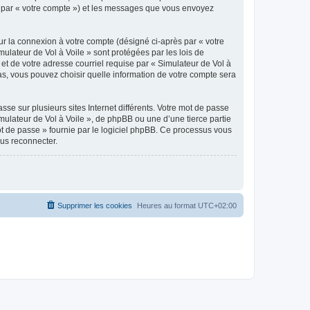
ici par « votre compte ») et les messages que vous envoyez
ur la connexion à votre compte (désigné ci-après par « votre
mulateur de Vol à Voile » sont protégées par les lois de
et de votre adresse courriel requise par « Simulateur de Vol à
 cas, vous pouvez choisir quelle information de votre compte sera
se sur plusieurs sites Internet différents. Votre mot de passe
ulateur de Vol à Voile », de phpBB ou une d’une tierce partie
ot de passe » fournie par le logiciel phpBB. Ce processus vous
ous reconnecter.
Supprimer les cookies
Heures au format
UTC+02:00