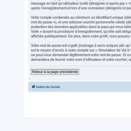
message en tant qu’utilisateur invité (désignée ci-après par « 
après l’enregistrement et lors d’une connexion (désignés ici p
Votre compte contiendra au minimum un identifiant unique (dési
mot de passe »), et une adresse courriel personnelle valide (dé
protection des données applicables dans le pays qui nous héber
Voile » durant la procédure d’enregistrement, qu’elle soit oblig
affichée publiquement. De plus, dans votre profil, vous pouvez 
Votre mot de passe est crypté (hashage à sens unique) afin qu’i
est le moyen d’accès à votre compte sur « Simulateur de Vol à 
ne peut vous demander légitimement votre mot de passe. Si vous
demandera de fournir votre nom d’utilisateur et votre courriel
Retour à la page précédente
Index du forum