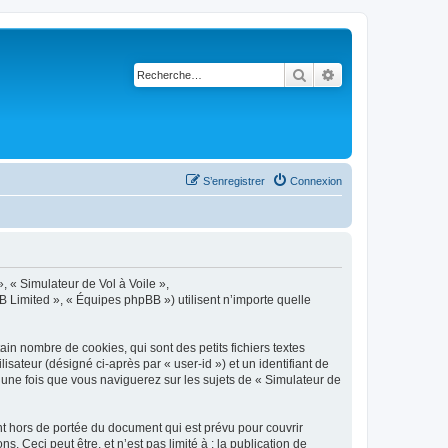
Rechercher
Recherche avancé
S’enregistrer
Connexion
», « Simulateur de Vol à Voile »,
B Limited », « Équipes phpBB ») utilisent n’importe quelle
in nombre de cookies, qui sont des petits fichiers textes
isateur (désigné ci-après par « user-id ») et un identifiant de
 une fois que vous naviguerez sur les sujets de « Simulateur de
t hors de portée du document qui est prévu pour couvrir
Ceci peut être, et n’est pas limité à : la publication de