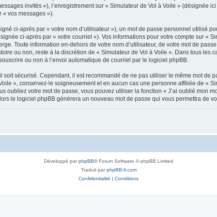
messages invités »), l’enregistrement sur « Simulateur de Vol à Voile » (désignée 
ar « vos messages »).
gné ci-après par « votre nom d’utilisateur »), un mot de passe personnel utilisé po
signée ci-après par « votre courriel »). Vos informations pour votre compte sur « Si
ge. Toute information en-dehors de votre nom d’utilisateur, de votre mot de passe 
atoire ou non, reste à la discrétion de « Simulateur de Vol à Voile ». Dans tous les
souscrire ou non à l’envoi automatique de courriel par le logiciel phpBB.
l soit sécurisé. Cependant, il est recommandé de ne pas utiliser le même mot de pas
Voile », conservez-le soigneusement et en aucun cas une personne affiliée de « Sim
 oubliez votre mot de passe, vous pouvez utiliser la fonction « J’ai oublié mon m
, alors le logiciel phpBB générera un nouveau mot de passe qui vous permettra de v
Développé par
phpBB
® Forum Software © phpBB Limited
Traduit par
phpBB-fr.com
Confidentialité
|
Conditions