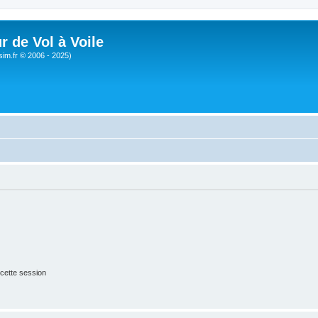
r de Vol à Voile
sim.fr © 2006 - 2025)
cette session