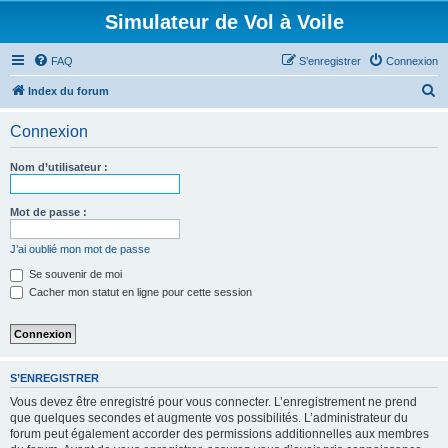
Simulateur de Vol à Voile
FAQ
S’enregistrer
Connexion
R
Index du forum
e
Connexion
c
h
Nom d’utilisateur :
e
r
Mot de passe :
c
J’ai oublié mon mot de passe
h
Se souvenir de moi
e
Cacher mon statut en ligne pour cette session
r
S’ENREGISTRER
Vous devez être enregistré pour vous connecter. L’enregistrement ne prend
que quelques secondes et augmente vos possibilités. L’administrateur du
forum peut également accorder des permissions additionnelles aux membres