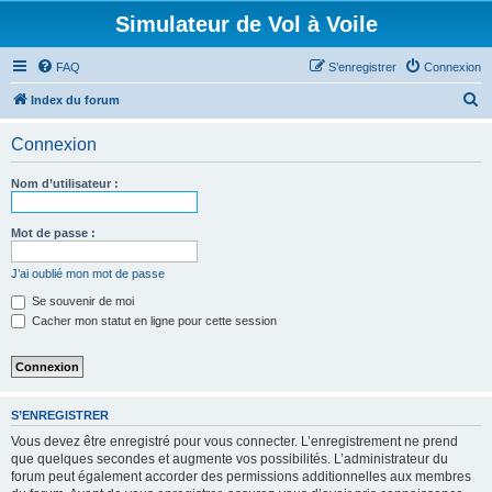
Simulateur de Vol à Voile
FAQ
S’enregistrer
Connexion
R
Index du forum
e
Connexion
c
h
Nom d’utilisateur :
e
r
Mot de passe :
c
J’ai oublié mon mot de passe
h
Se souvenir de moi
e
Cacher mon statut en ligne pour cette session
r
S’ENREGISTRER
Vous devez être enregistré pour vous connecter. L’enregistrement ne prend
que quelques secondes et augmente vos possibilités. L’administrateur du
forum peut également accorder des permissions additionnelles aux membres