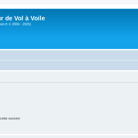
r de Vol à Voile
sim.fr © 2006 - 2025)
cette session