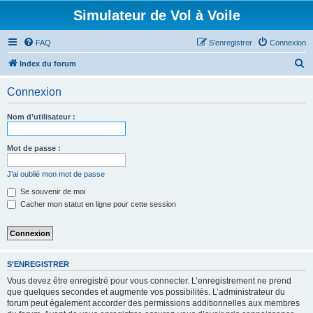
Simulateur de Vol à Voile
FAQ
S’enregistrer
Connexion
R
Index du forum
e
Connexion
c
h
Nom d’utilisateur :
e
r
Mot de passe :
c
J’ai oublié mon mot de passe
h
Se souvenir de moi
e
Cacher mon statut en ligne pour cette session
r
S’ENREGISTRER
Vous devez être enregistré pour vous connecter. L’enregistrement ne prend
que quelques secondes et augmente vos possibilités. L’administrateur du
forum peut également accorder des permissions additionnelles aux membres