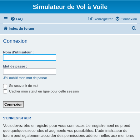
Simulateur de Vol à Voile
FAQ
S’enregistrer
Connexion
R
Index du forum
e
Connexion
c
h
Nom d’utilisateur :
e
r
Mot de passe :
c
J’ai oublié mon mot de passe
h
Se souvenir de moi
e
Cacher mon statut en ligne pour cette session
r
S’ENREGISTRER
Vous devez être enregistré pour vous connecter. L’enregistrement ne prend
que quelques secondes et augmente vos possibilités. L’administrateur du
forum peut également accorder des permissions additionnelles aux membres